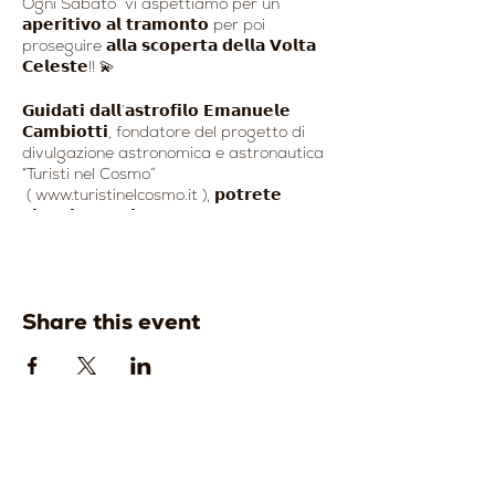
Ogni Sabato vi aspettiamo per un
𝗮𝗽𝗲𝗿𝗶𝘁𝗶𝘃𝗼 𝗮𝗹 𝘁𝗿𝗮𝗺𝗼𝗻𝘁𝗼 per poi
proseguire 𝗮𝗹𝗹𝗮 𝘀𝗰𝗼𝗽𝗲𝗿𝘁𝗮 𝗱𝗲𝗹𝗹𝗮 𝗩𝗼𝗹𝘁𝗮
𝗖𝗲𝗹𝗲𝘀𝘁𝗲!! 💫
𝗚𝘂𝗶𝗱𝗮𝘁𝗶 𝗱𝗮𝗹𝗹’𝗮𝘀𝘁𝗿𝗼𝗳𝗶𝗹𝗼 𝗘𝗺𝗮𝗻𝘂𝗲𝗹𝗲
𝗖𝗮𝗺𝗯𝗶𝗼𝘁𝘁𝗶, fondatore del progetto di
divulgazione astronomica e astronautica
“Turisti nel Cosmo”
( www.turistinelcosmo.it ), 𝗽𝗼𝘁𝗿𝗲𝘁𝗲
𝘃𝗶𝗮𝗴𝗴𝗶𝗮𝗿𝗲 𝗻𝗲𝗹 𝗖𝗼𝘀𝗺𝗼 𝗮𝘁𝘁𝗿𝗮𝘃𝗲𝗿𝘀𝗼
𝗼𝘀𝘀𝗲𝗿𝘃𝗮𝘇𝗶𝗼𝗻𝗶 𝗱𝗲𝗹𝗹𝗮 𝗩𝗼𝗹𝘁𝗮 𝗖𝗲𝗹𝗲𝘀𝘁𝗲
𝗰𝗼𝗻 𝘁𝗲𝗹𝗲𝘀𝗰𝗼𝗽𝗶𝗼 𝗦𝗰𝗵𝗺𝗶𝘁 𝗖𝗮𝘀𝘀𝗲𝗻𝗴𝗿𝗮𝗶𝗻
- 𝗖𝗲𝗹𝗲𝘀𝘁𝗿𝗼𝗻 𝗖𝟴, 𝗰𝗼𝗻 𝘀𝗶𝘀𝘁𝗲𝗺𝗮 𝗚𝗢-𝗧𝗢!
🔭
Share this event
𝗟𝗮 𝘀𝗲𝘀𝘀𝗶𝗼𝗻𝗲 𝗼𝘀𝘀𝗲𝗿𝘃𝗮𝘁𝗶𝘃𝗮 𝗮𝘃𝗿𝗮̀ 𝘂𝗻𝗮
𝗱𝘂𝗿𝗮𝘁𝗮 𝗺𝗶𝗻𝗶𝗺𝗮 𝗱𝗶 𝟯 𝗼𝗿𝗲⬇️
- Riconoscimento delle principali
costellazioni con laser a luce verde;
- Luna: crateri, canyon lunari, catene