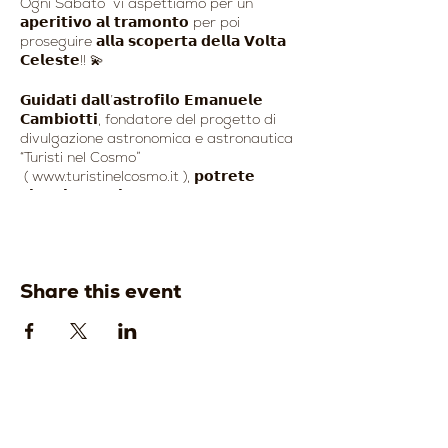
Ogni Sabato vi aspettiamo per un
𝗮𝗽𝗲𝗿𝗶𝘁𝗶𝘃𝗼 𝗮𝗹 𝘁𝗿𝗮𝗺𝗼𝗻𝘁𝗼 per poi
proseguire 𝗮𝗹𝗹𝗮 𝘀𝗰𝗼𝗽𝗲𝗿𝘁𝗮 𝗱𝗲𝗹𝗹𝗮 𝗩𝗼𝗹𝘁𝗮
𝗖𝗲𝗹𝗲𝘀𝘁𝗲!! 💫
𝗚𝘂𝗶𝗱𝗮𝘁𝗶 𝗱𝗮𝗹𝗹’𝗮𝘀𝘁𝗿𝗼𝗳𝗶𝗹𝗼 𝗘𝗺𝗮𝗻𝘂𝗲𝗹𝗲
𝗖𝗮𝗺𝗯𝗶𝗼𝘁𝘁𝗶, fondatore del progetto di
divulgazione astronomica e astronautica
“Turisti nel Cosmo”
( www.turistinelcosmo.it ), 𝗽𝗼𝘁𝗿𝗲𝘁𝗲
𝘃𝗶𝗮𝗴𝗴𝗶𝗮𝗿𝗲 𝗻𝗲𝗹 𝗖𝗼𝘀𝗺𝗼 𝗮𝘁𝘁𝗿𝗮𝘃𝗲𝗿𝘀𝗼
𝗼𝘀𝘀𝗲𝗿𝘃𝗮𝘇𝗶𝗼𝗻𝗶 𝗱𝗲𝗹𝗹𝗮 𝗩𝗼𝗹𝘁𝗮 𝗖𝗲𝗹𝗲𝘀𝘁𝗲
𝗰𝗼𝗻 𝘁𝗲𝗹𝗲𝘀𝗰𝗼𝗽𝗶𝗼 𝗦𝗰𝗵𝗺𝗶𝘁 𝗖𝗮𝘀𝘀𝗲𝗻𝗴𝗿𝗮𝗶𝗻
- 𝗖𝗲𝗹𝗲𝘀𝘁𝗿𝗼𝗻 𝗖𝟴, 𝗰𝗼𝗻 𝘀𝗶𝘀𝘁𝗲𝗺𝗮 𝗚𝗢-𝗧𝗢!
🔭
Share this event
𝗟𝗮 𝘀𝗲𝘀𝘀𝗶𝗼𝗻𝗲 𝗼𝘀𝘀𝗲𝗿𝘃𝗮𝘁𝗶𝘃𝗮 𝗮𝘃𝗿𝗮̀ 𝘂𝗻𝗮
𝗱𝘂𝗿𝗮𝘁𝗮 𝗺𝗶𝗻𝗶𝗺𝗮 𝗱𝗶 𝟯 𝗼𝗿𝗲⬇️
- Riconoscimento delle principali
costellazioni con laser a luce verde;
- Luna: crateri, canyon lunari, catene