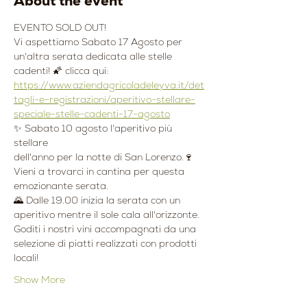
About the event
EVENTO SOLD OUT!
Vi aspettiamo Sabato 17 Agosto per 
un'altra serata dedicata alle stelle 
cadenti! 🌠 clicca qui: 
https://www.aziendagricoladeleyva.it/det
tagli-e-registrazioni/aperitivo-stellare-
speciale-stelle-cadenti-17-agosto
✨ Sabato 10 agosto l'aperitivo più 
stellare 
dell'anno per la notte di San Lorenzo.🍷
Vieni a trovarci in cantina per questa 
emozionante serata.
🌄 Dalle 19.00 inizia la serata con un 
aperitivo mentre il sole cala all'orizzonte. 
Goditi i nostri vini accompagnati da una 
selezione di piatti realizzati con prodotti 
locali!
Show More