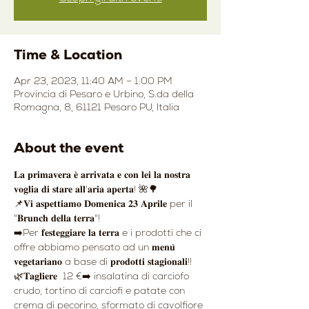
Time & Location
Apr 23, 2023, 11:40 AM – 1:00 PM
Provincia di Pesaro e Urbino, S.da della
Romagna, 8, 61121 Pesaro PU, Italia
About the event
𝐋𝐚 𝐩𝐫𝐢𝐦𝐚𝐯𝐞𝐫𝐚 𝐞̀ 𝐚𝐫𝐫𝐢𝐯𝐚𝐭𝐚 𝐞 𝐜𝐨𝐧 𝐥𝐞𝐢 𝐥𝐚 𝐧𝐨𝐬𝐭𝐫𝐚 
𝐯𝐨𝐠𝐥𝐢𝐚 𝐝𝐢 𝐬𝐭𝐚𝐫𝐞 𝐚𝐥𝐥'𝐚𝐫𝐢𝐚 𝐚𝐩𝐞𝐫𝐭𝐚! 🌺🌳
📌𝐕𝐢 𝐚𝐬𝐩𝐞𝐭𝐭𝐢𝐚𝐦𝐨 𝐃𝐨𝐦𝐞𝐧𝐢𝐜𝐚 𝟐𝟑 𝐀𝐩𝐫𝐢𝐥𝐞 per il 
"𝐁𝐫𝐮𝐧𝐜𝐡 𝐝𝐞𝐥𝐥𝐚 𝐭𝐞𝐫𝐫𝐚"!
➡️Per 𝐟𝐞𝐬𝐭𝐞𝐠𝐠𝐢𝐚𝐫𝐞 𝐥𝐚 𝐭𝐞𝐫𝐫𝐚 e i prodotti che ci 
offre abbiamo pensato ad un 𝐦𝐞𝐧𝐮̀ 
𝐯𝐞𝐠𝐞𝐭𝐚𝐫𝐢𝐚𝐧𝐨 a base di 𝐩𝐫𝐨𝐝𝐨𝐭𝐭𝐢 𝐬𝐭𝐚𝐠𝐢𝐨𝐧𝐚𝐥𝐢!!
🌿𝐓𝐚𝐠𝐥𝐢𝐞𝐫𝐞  12 €➡️ insalatina di carciofo 
crudo, tortino di carciofi e patate con 
crema di pecorino, sformato di cavolfiore 