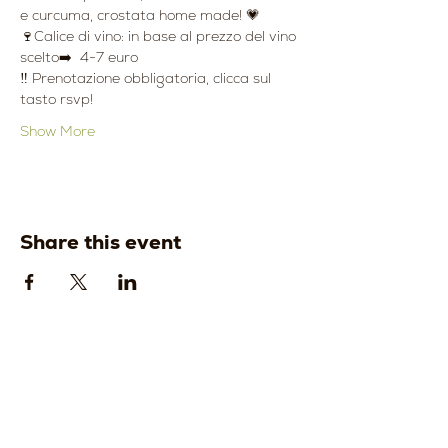
e curcuma, crostata home made! 💗
🍷Calice di vino: in base al prezzo del vino 
scelto➡️  4-7 euro
‼️ Prenotazione obbligatoria, clicca sul 
tasto rsvp!
Show More
Share this event