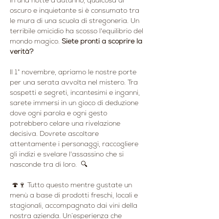
In una notte d’autunno, qualcosa di 
oscuro e inquietante si è consumato tra 
le mura di una scuola di stregoneria. Un 
terribile omicidio ha scosso l'equilibrio del 
mondo magico. 
Siete pronti a scoprire la 
verità?
Il 1° novembre, apriamo le nostre porte 
per una serata avvolta nel mistero. Tra 
sospetti e segreti, incantesimi e inganni, 
sarete immersi in un gioco di deduzione 
dove ogni parola e ogni gesto 
potrebbero celare una rivelazione 
decisiva. Dovrete ascoltare 
attentamente i personaggi, raccogliere 
gli indizi e svelare l'assassino che si 
nasconde tra di loro.  🔍
 🍄🍷 Tutto questo mentre gustate un 
menù a base di prodotti freschi, locali e 
stagionali, accompagnato dai vini della 
nostra azienda. Un’esperienza che 