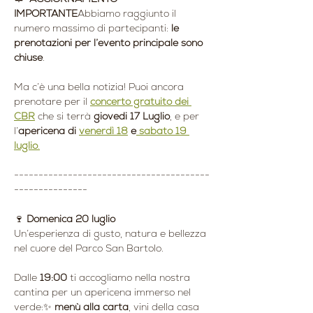
IMPORTANTE
Abbiamo raggiunto il 
numero massimo di partecipanti: 
le 
prenotazioni per l’evento principale sono 
chiuse
.
Ma c’è una bella notizia! Puoi ancora 
prenotare per il 
concerto gratuito dei 
CBR
 che si terrà 
giovedi 17 Luglio
, e per 
l’
apericena di 
venerdì 18
 e
 sabato 19 
luglio
.
----------------------------------------
---------------
🍷 
Domenica 20 luglio
Un’esperienza di gusto, natura e bellezza 
nel cuore del Parco San Bartolo.
Dalle 
19:00
 ti accogliamo nella nostra 
cantina per un apericena immerso nel 
verde:✨ 
menù alla carta
, vini della casa 