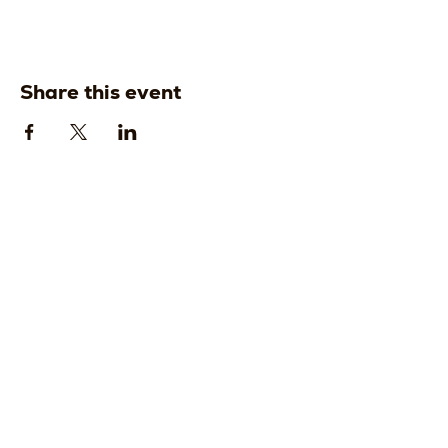
Share this event
Strada della
Strada della
Romagna, 8 -
Romagna, 8 -
61121 Pesaro
61121 Pesaro
PU, Marche -
PU, Marche -
Italy
Italy