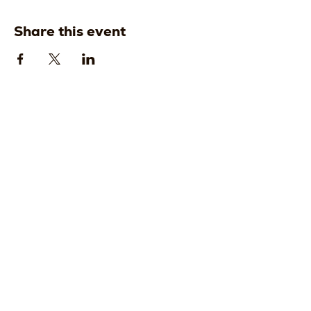
Share this event
Strada della
Strada della
Romagna, 8 -
Romagna, 8 -
61121 Pesaro
61121 Pesaro
PU, Marche -
PU, Marche -
Italy
Italy
CF
CF