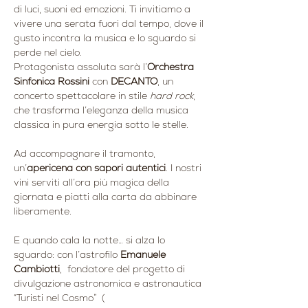
di luci, suoni ed emozioni. Ti invitiamo a 
vivere una serata fuori dal tempo, dove il 
gusto incontra la musica e lo sguardo si 
perde nel cielo.
Protagonista assoluta sarà l’
Orchestra 
Sinfonica Rossini
 con 
DECANTO
, un 
concerto spettacolare in stile 
hard rock
, 
che trasforma l’eleganza della musica 
classica in pura energia sotto le stelle.
Ad accompagnare il tramonto, 
un’
apericena con sapori autentici
. I nostri 
vini serviti all’ora più magica della 
giornata e piatti alla carta da abbinare 
liberamente.
E quando cala la notte… si alza lo 
sguardo: con l’astrofilo 
Emanuele 
Cambiotti
,  fondatore del progetto di 
divulgazione astronomica e astronautica 
“Turisti nel Cosmo”  ( 