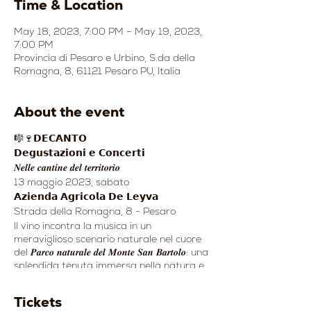
Time & Location
May 18, 2023, 7:00 PM – May 19, 2023,
7:00 PM
Provincia di Pesaro e Urbino, S.da della
Romagna, 8, 61121 Pesaro PU, Italia
About the event
🎼🍷𝗗𝗘𝗖𝗔𝗡𝗧𝗢
𝗗𝗲𝗴𝘂𝘀𝘁𝗮𝘇𝗶𝗼𝗻𝗶 𝗲 𝗖𝗼𝗻𝗰𝗲𝗿𝘁𝗶
𝑵𝒆𝒍𝒍𝒆 𝒄𝒂𝒏𝒕𝒊𝒏𝒆 𝒅𝒆𝒍 𝒕𝒆𝒓𝒓𝒊𝒕𝒐𝒓𝒊𝒐
13 maggio 2023, sabato
𝗔𝘇𝗶𝗲𝗻𝗱𝗮 𝗔𝗴𝗿𝗶𝗰𝗼𝗹𝗮 𝗗𝗲 𝗟𝗲𝘆𝘃𝗮
Strada della Romagna, 8 - Pesaro
Il vino incontra la musica in un
meraviglioso scenario naturale nel cuore
del 𝑷𝒂𝒓𝒄𝒐 𝒏𝒂𝒕𝒖𝒓𝒂𝒍𝒆 𝒅𝒆𝒍 𝑴𝒐𝒏𝒕𝒆 𝑺𝒂𝒏 𝑩𝒂𝒓𝒕𝒐𝒍𝒐: una
splendida tenuta immersa nella natura e
circondata da vigneti e oliveti.
Tickets
👉𝗗𝗲𝗴𝘂𝘀𝘁𝗮𝘇𝗶𝗼𝗻𝗲 𝗱𝗮𝗹𝗹𝗲 𝗼𝗿𝗲 𝟭𝟵.𝟬𝟬