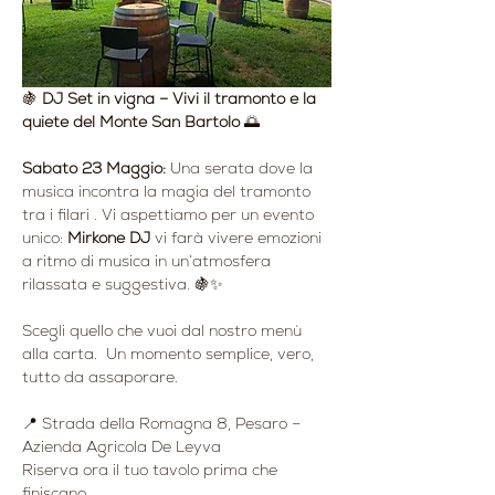
🍇 
DJ Set in vigna – Vivi il tramonto e la 
quiete del Monte San Bartolo
 🌅
Sabato 23 Maggio: 
Una serata dove la 
musica incontra la magia del tramonto 
tra i filari . Vi aspettiamo per un evento 
unico: 
Mirkone DJ
 vi farà vivere emozioni 
a ritmo di musica in un’atmosfera 
rilassata e suggestiva. 🍇✨
Scegli quello che vuoi dal nostro menù 
alla carta.  Un momento semplice, vero, 
tutto da assaporare.
📍 Strada della Romagna 8, Pesaro – 
Azienda Agricola De Leyva
Riserva ora il tuo tavolo prima che 
finiscano.