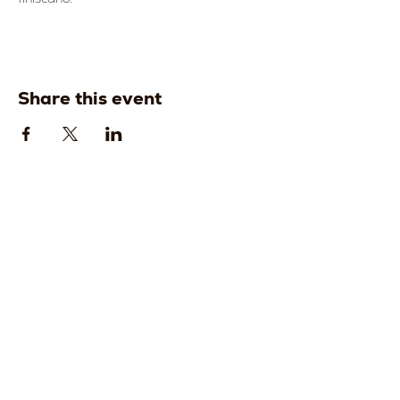
Share this event
Strada della
Strada della
Romagna, 8 -
Romagna, 8 -
61121 Pesaro
61121 Pesaro
PU, Marche -
PU, Marche -