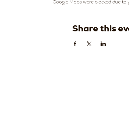
Google Maps were blocked due to yo
Share this ev
Strada
della