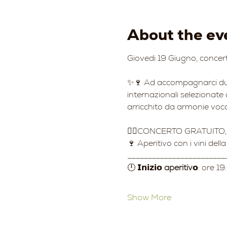
About the ev
Giovedi 19 Giugno, concert
✨🍷 Ad accompagnarci dura
internazionali selezionate 
arricchito da armonie voc
👉🏻CONCERTO GRATUIT
🍷 Aperitivo con i vini dell
________________________
🕛 𝗜𝗻𝗶𝘇𝗶𝗼 
aperitiv
𝗼: ore 19
Show More