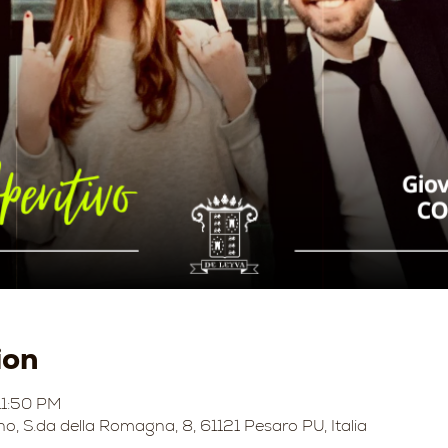
ion
11:50 PM
no, S.da della Romagna, 8, 61121 Pesaro PU, Italia