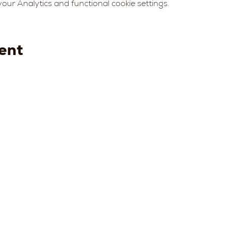
ur Analytics and functional cookie settings.
ent
Strada della
Strada
Strada della
Str
Romagna, 8 -
della
Romagna, 8 -
Rom