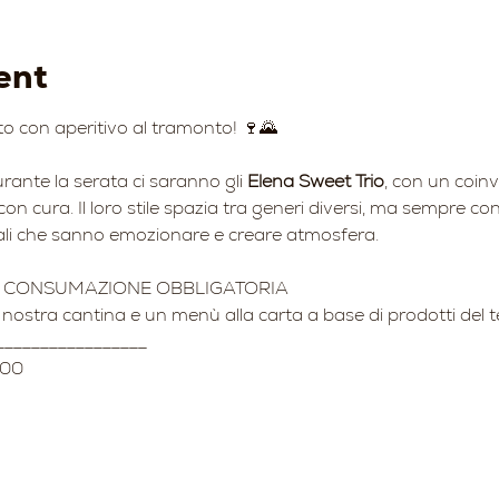
ent
o con aperitivo al tramonto! 🍷🌄
nte la serata ci saranno gli 
Elena Sweet Trio
, con un coinv
con cura. Il loro stile spazia tra generi diversi, ma sempre c
ali che sanno emozionare e creare atmosfera.
O, CONSUMAZIONE OBBLIGATORIA
a nostra cantina e un menù alla carta a base di prodotti del te
_________________
:00