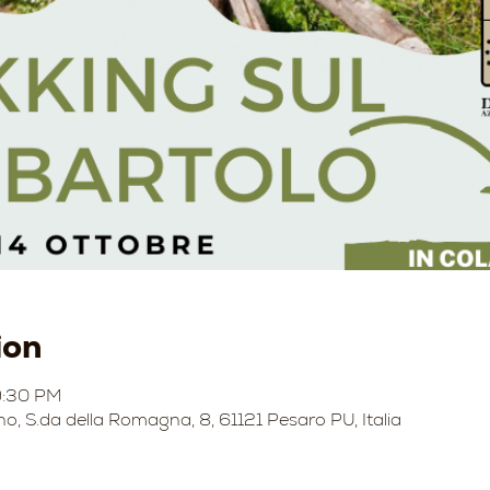
ion
9:30 PM
no, S.da della Romagna, 8, 61121 Pesaro PU, Italia