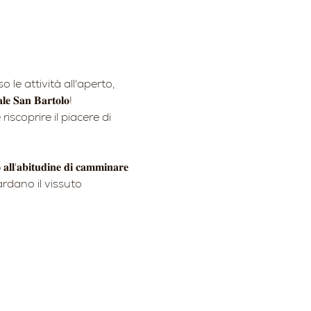
rso le attività all'aperto, 
𝐚𝐧 𝐁𝐚𝐫𝐭𝐨𝐥𝐨!
scoprire il piacere di 
𝐚𝐛𝐢𝐭𝐮𝐝𝐢𝐧𝐞 𝐝𝐢 𝐜𝐚𝐦𝐦𝐢𝐧𝐚𝐫𝐞 
ardano il vissuto 