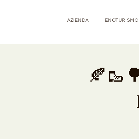
AZIENDA
ENOTURISMO
🍂🥾🌳𝐓𝐫