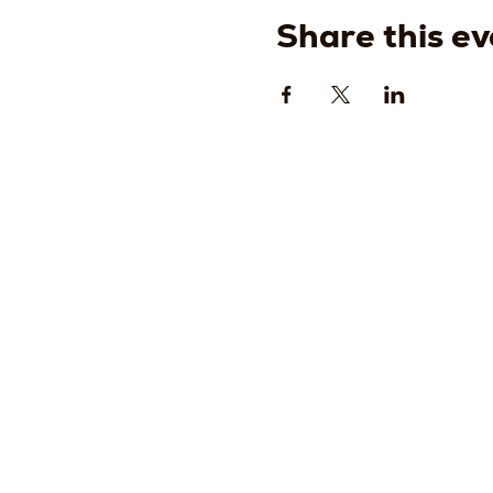
Share this ev
Strada
della
Romagn
, 8 -
61121