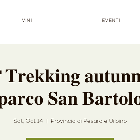
VINI
EVENTI
𝐞𝐤𝐤𝐢𝐧𝐠 𝐚𝐮𝐭𝐮𝐧𝐧𝐚
𝐩𝐚𝐫𝐜𝐨 𝐒𝐚𝐧 𝐁𝐚𝐫𝐭𝐨𝐥
Sat, Oct 14
  |  
Provincia di Pesaro e Urbino