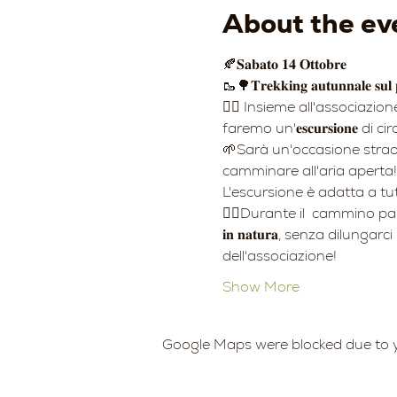
About the ev
🍂𝐒𝐚𝐛𝐚𝐭𝐨 𝟏𝟒 𝐎𝐭𝐭𝐨𝐛𝐫𝐞 
🥾🌳𝐓𝐫𝐞𝐤𝐤𝐢𝐧𝐠 𝐚𝐮𝐭𝐮𝐧𝐧𝐚𝐥𝐞 𝐬𝐮𝐥 𝐩𝐚
👉🏻 Insieme all'associazione 
faremo un'𝐞𝐬𝐜𝐮𝐫𝐬𝐢𝐨𝐧𝐞 di ci
🌱Sarà un'occasione straord
camminare all'aria aperta!
L'escursione è adatta a tutte
🚶‍♂️Durante il  cammino parleremo anche di 
𝐢𝐧 𝐧𝐚𝐭𝐮𝐫𝐚, senza dilu
dell'associazione!
Show More
Google Maps were blocked due to yo