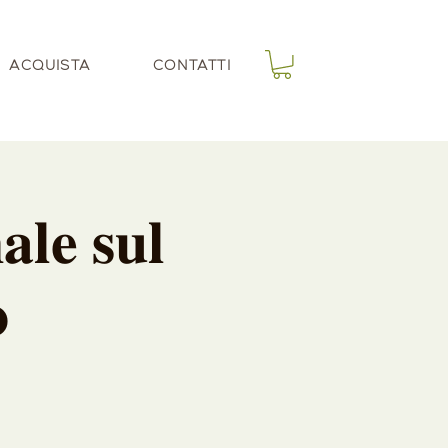
ACQUISTA
CONTATTI
𝐥𝐞 𝐬𝐮𝐥
