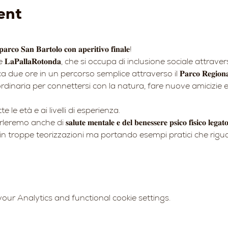
ent
𝐫𝐜𝐨 𝐒𝐚𝐧 𝐁𝐚𝐫𝐭𝐨𝐥𝐨 𝐜𝐨𝐧 𝐚𝐩𝐞𝐫𝐢𝐭𝐢𝐯𝐨 𝐟𝐢𝐧𝐚𝐥𝐞!
𝐚𝐏𝐚𝐥𝐥𝐚𝐑𝐨𝐭𝐨𝐧𝐝𝐚, che si occupa di inclusione sociale attrave
rca due ore in un percorso semplice attraverso il 𝐏𝐚𝐫𝐜𝐨 𝐑𝐞𝐠𝐢𝐨𝐧𝐚𝐥𝐞 𝐒
inaria per connettersi con la natura, fare nuove amicizie e ri
 le età e ai livelli di esperienza.
𝐬𝐚𝐥𝐮𝐭𝐞 𝐦𝐞𝐧𝐭𝐚𝐥𝐞 𝐞 𝐝𝐞𝐥 𝐛𝐞𝐧𝐞𝐬𝐬𝐞𝐫𝐞 𝐩𝐬𝐢𝐜𝐨 𝐟𝐢𝐬𝐢𝐜𝐨 𝐥𝐞𝐠𝐚𝐭𝐨 𝐚𝐥𝐥'
ngarci in troppe teorizzazioni ma portando esempi pratici che rigu
ur Analytics and functional cookie settings.