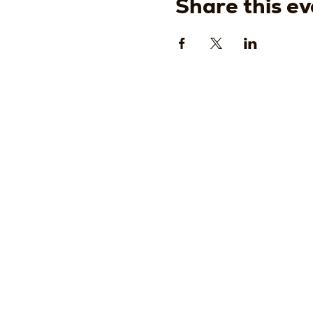
Share this ev
Strada
della
Romagn
, 8 -
61121
Pesaro