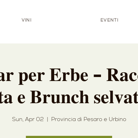
VINI
EVENTI
𝐫 𝐩𝐞𝐫 𝐄𝐫𝐛𝐞 - 𝐑𝐚𝐜𝐜
𝐭𝐚 𝐞 𝐁𝐫𝐮𝐧𝐜𝐡 𝐬𝐞𝐥𝐯𝐚
Sun, Apr 02
  |  
Provincia di Pesaro e Urbino