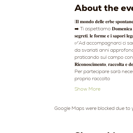
About the ev
❕𝐈𝐥 𝐦𝐨𝐧𝐝𝐨 𝐝𝐞𝐥𝐥𝐞 𝐞𝐫𝐛𝐞 𝐬𝐩𝐨𝐧𝐭𝐚𝐧𝐞𝐞
➡️ Ti aspettiamo 𝐃𝐨𝐦𝐞𝐧𝐢𝐜𝐚 
𝐬𝐞𝐠𝐫𝐞𝐭𝐢, 𝐥𝐞 𝐟𝐨𝐫𝐦𝐞 𝐞 𝐢 𝐬𝐚𝐩𝐨𝐫𝐢 𝐥𝐞
✅Ad accompagnarci ci sarà
da svariati anni approfond
praticando sul campo con a
𝐑𝐢𝐜𝐨𝐧𝐨𝐬𝐜𝐢𝐦𝐞𝐧𝐭𝐨, 𝐫𝐚𝐜𝐜𝐨𝐥𝐭𝐚 𝐞 𝐝
Per partecipare sarà neces
proprio raccolto
Show More
Google Maps were blocked due to yo