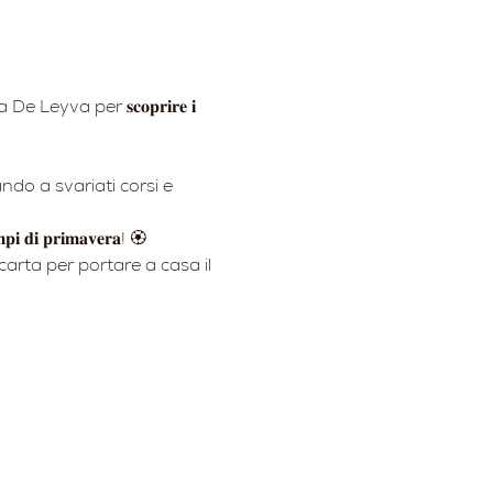
De Leyva per 𝐬𝐜𝐨𝐩𝐫𝐢𝐫𝐞 𝐢 
do a svariati corsi e 
𝐦𝐩𝐢 𝐝𝐢 𝐩𝐫𝐢𝐦𝐚𝐯𝐞𝐫𝐚! 🏵️
arta per portare a casa il 