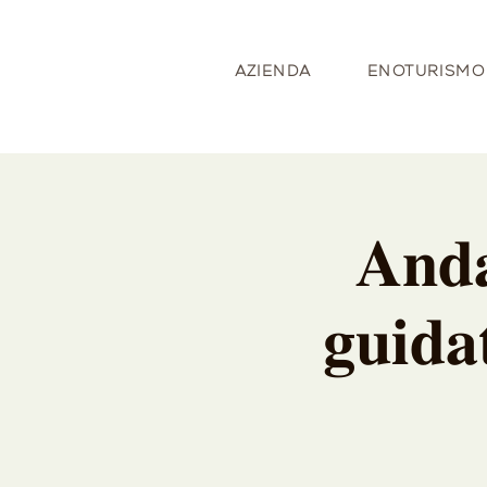
AZIENDA
ENOTURISMO
𝐀𝐧𝐝
𝐠𝐮𝐢𝐝𝐚