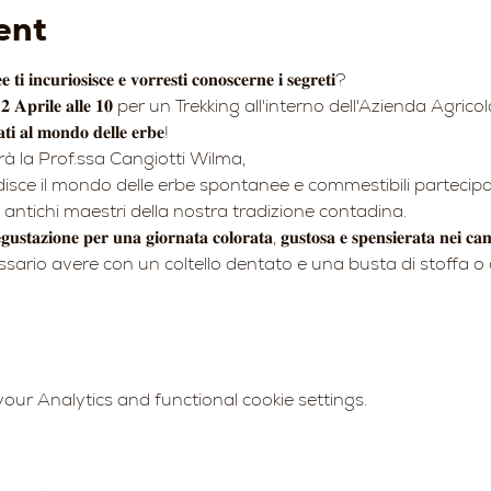
ent
 𝐭𝐢 𝐢𝐧𝐜𝐮𝐫𝐢𝐨𝐬𝐢𝐬𝐜𝐞 𝐞 𝐯𝐨𝐫𝐫𝐞𝐬𝐭𝐢 𝐜𝐨𝐧𝐨𝐬𝐜𝐞𝐫𝐧𝐞 𝐢 𝐬𝐞𝐠𝐫𝐞𝐭𝐢?
 𝐀𝐩𝐫𝐢𝐥𝐞 𝐚𝐥𝐥𝐞 𝟏𝟎 per un Trekking all'interno dell'Azienda Agricola 
𝐚𝐭𝐢 𝐚𝐥 𝐦𝐨𝐧𝐝𝐨 𝐝𝐞𝐥𝐥𝐞 𝐞𝐫𝐛𝐞!
 la Prof.ssa Cangiotti Wilma,
isce il mondo delle erbe spontanee e commestibili partecipan
ntichi maestri della nostra tradizione contadina.
𝐠𝐮𝐬𝐭𝐚𝐳𝐢𝐨𝐧𝐞 𝐩𝐞𝐫 𝐮𝐧𝐚 𝐠𝐢𝐨𝐫𝐧𝐚𝐭𝐚 𝐜𝐨𝐥𝐨𝐫𝐚𝐭𝐚, 𝐠𝐮𝐬𝐭𝐨𝐬𝐚 𝐞 𝐬𝐩𝐞𝐧𝐬𝐢𝐞𝐫𝐚𝐭𝐚 𝐧𝐞𝐢 𝐜
sario avere con un coltello dentato e una busta di stoffa o c
ur Analytics and functional cookie settings.