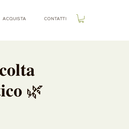
ACQUISTA
CONTATTI
𝐨𝐥𝐭𝐚
𝐭𝐢𝐜𝐨 🌿