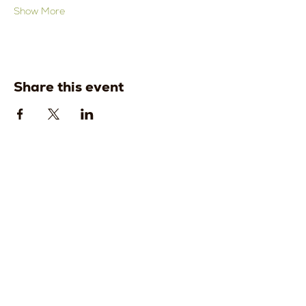
Show More
Share this event
Strada della
Strada della
Romagna, 8 -
Romagna, 8 -
61121 Pesaro
61121 Pesaro