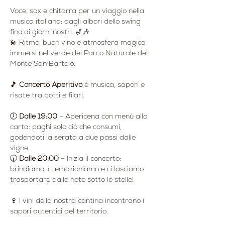
Voce, sax e chitarra per un viaggio nella 
musica italiana: dagli albori dello swing 
fino ai giorni nostri. 🎷🎶
💫 Ritmo, buon vino e atmosfera magica 
immersi nel verde del Parco Naturale del 
Monte San Bartolo.
🎵 
Concerto Aperitivo
 è musica, sapori e 
risate tra botti e filari.
🕖 
Dalle 19:00
 – Apericena con menù alla 
carta: paghi solo ciò che consumi, 
godendoti la serata a due passi dalle 
vigne.
🕤 
Dalle 20:00
 – Inizia il concerto: 
brindiamo, ci emozioniamo e ci lasciamo 
trasportare dalle note sotto le stelle!
🍷 I vini della nostra cantina incontrano i 
sapori autentici del territorio.