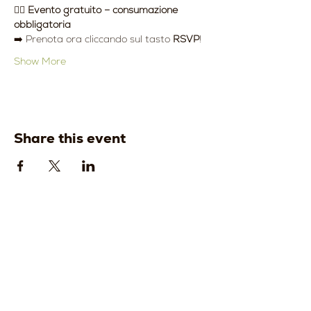
👉🏻 
Evento gratuito – consumazione 
obbligatoria
➡️ Prenota ora cliccando sul tasto 
RSVP
!
Show More
Share this event
Strada della
Strada della