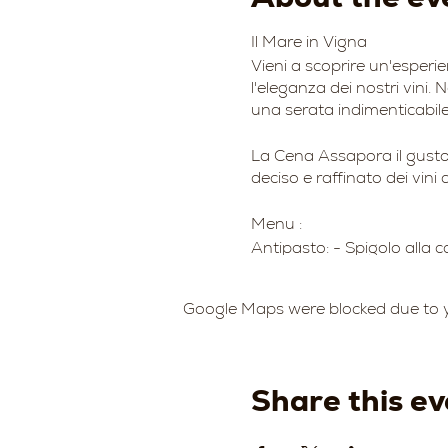
Il Mare in Vigna
Vieni a scoprire un'esperie
l'eleganza dei nostri vini.
una serata indimenticabile
La Cena Assapora il gusto 
deciso e raffinato dei vini 
Menu :
Antipasto: - Spigolo alla 
Primo: - Risotto alla pesc
Google Maps were blocked due to yo
Secondo - Grigliata di Spi
20€ a persona
Bevande escluse
Share this ev
Dove : Azienda Agricola D