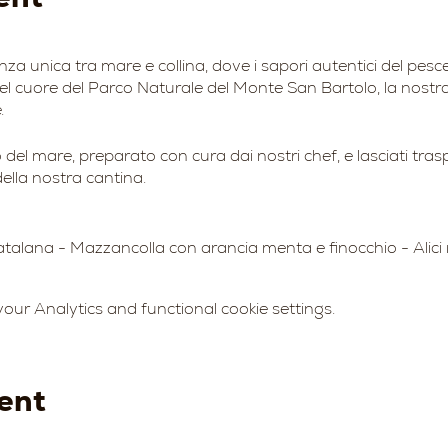
nza unica tra mare e collina, dove i sapori autentici del pes
 Nel cuore del Parco Naturale del Monte San Bartolo, la nostr
.
del mare, preparato con cura dai nostri chef, e lasciati tras
della nostra cantina.
catalana - Mazzancolla con arancia menta e finocchio - Alici
atora (bianco)
ur Analytics and functional cookie settings.
edini - Coda di rospo
ent
e Leyva, Parco Naturale del Monte San Bartolo.