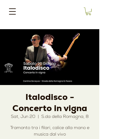
Italodisco -
Concerto in vigna
Sat, Jun 20
  |  
S.da della Romagna, 8
Tramonto tra i filari, calice alla mano e
musica dal vivo