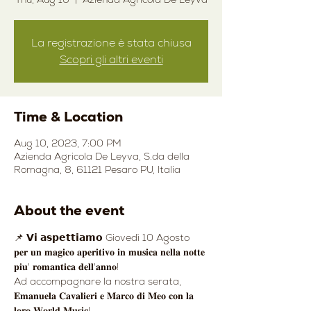
La registrazione è stata chiusa
Scopri gli altri eventi
Time & Location
Aug 10, 2023, 7:00 PM
Azienda Agricola De Leyva, S.da della
Romagna, 8, 61121 Pesaro PU, Italia
About the event
📌 𝗩𝗶 𝗮𝘀𝗽𝗲𝘁𝘁𝗶𝗮𝗺𝗼 Giovedì 10 Agosto 
𝐩𝐞𝐫 𝐮𝐧 𝐦𝐚𝐠𝐢𝐜𝐨 𝐚𝐩𝐞𝐫𝐢𝐭𝐢𝐯𝐨 𝐢𝐧 𝐦𝐮𝐬𝐢𝐜𝐚 𝐧𝐞𝐥𝐥𝐚 𝐧𝐨𝐭𝐭𝐞 
𝐩𝐢𝐮' 𝐫𝐨𝐦𝐚𝐧𝐭𝐢𝐜𝐚 𝐝𝐞𝐥𝐥'𝐚𝐧𝐧𝐨!
Ad accompagnare la nostra serata, 
𝐄𝐦𝐚𝐧𝐮𝐞𝐥𝐚 𝐂𝐚𝐯𝐚𝐥𝐢𝐞𝐫𝐢 𝐞 𝐌𝐚𝐫𝐜𝐨 𝐝𝐢 𝐌𝐞𝐨 𝐜𝐨𝐧 𝐥𝐚 
𝐥𝐨𝐫𝐨 𝐖𝐨𝐫𝐥𝐝 𝐌𝐮𝐬𝐢𝐜!