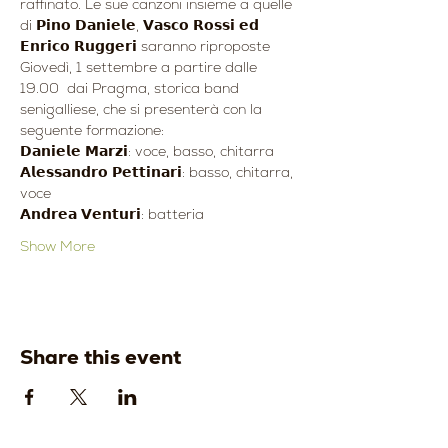
raffinato. Le sue canzoni insieme a quelle 
di 𝗣𝗶𝗻𝗼 𝗗𝗮𝗻𝗶𝗲𝗹𝗲, 𝗩𝗮𝘀𝗰𝗼 𝗥𝗼𝘀𝘀𝗶 𝗲𝗱 
𝗘𝗻𝗿𝗶𝗰𝗼 𝗥𝘂𝗴𝗴𝗲𝗿𝗶 saranno riproposte 
Giovedì, 1 settembre a partire dalle 
19.00  dai Pragma, storica band 
senigalliese, che si presenterà con la 
seguente formazione:
𝗗𝗮𝗻𝗶𝗲𝗹𝗲 𝗠𝗮𝗿𝘇𝗶: voce, basso, chitarra
𝗔𝗹𝗲𝘀𝘀𝗮𝗻𝗱𝗿𝗼 𝗣𝗲𝘁𝘁𝗶𝗻𝗮𝗿𝗶: basso, chitarra, 
voce
𝗔𝗻𝗱𝗿𝗲𝗮 𝗩𝗲𝗻𝘁𝘂𝗿𝗶: batteria
Show More
Share this event