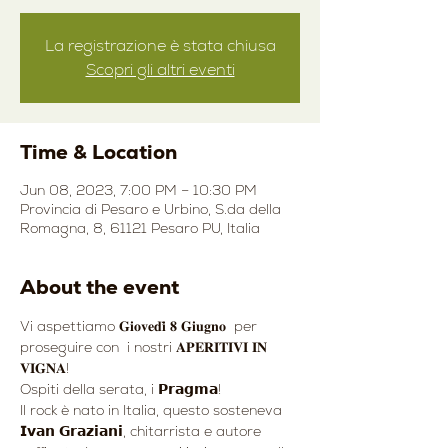
La registrazione è stata chiusa
Scopri gli altri eventi
Time & Location
Jun 08, 2023, 7:00 PM – 10:30 PM
Provincia di Pesaro e Urbino, S.da della
Romagna, 8, 61121 Pesaro PU, Italia
About the event
Vi aspettiamo 𝐆𝐢𝐨𝐯𝐞𝐝𝐢̀ 𝟖 𝐆𝐢𝐮𝐠𝐧𝐨  per 
proseguire con  i nostri 𝐀𝐏𝐄𝐑𝐈𝐓𝐈𝐕𝐈 𝐈𝐍 
𝐕𝐈𝐆𝐍𝐀!
Ospiti della serata, i 𝗣𝗿𝗮𝗴𝗺𝗮!
Il rock è nato in Italia, questo sosteneva 
𝗜𝘃𝗮𝗻 𝗚𝗿𝗮𝘇𝗶𝗮𝗻𝗶, chitarrista e autore 