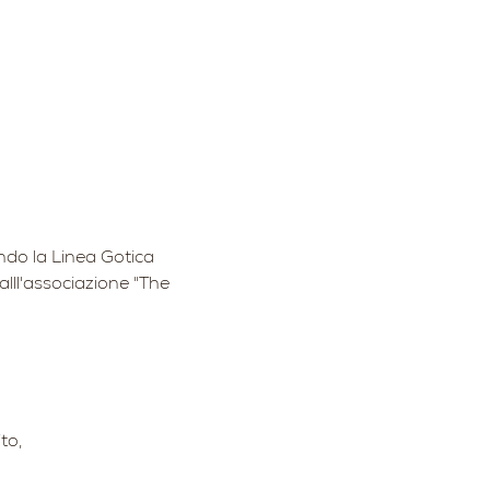
ndo la Linea Gotica 
alll'associazione "The 
to,