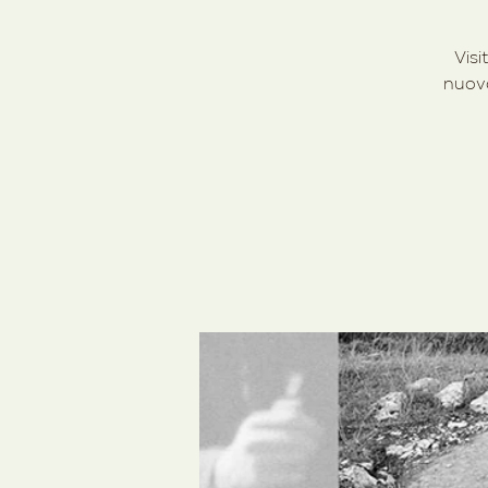
Visi
nuovo