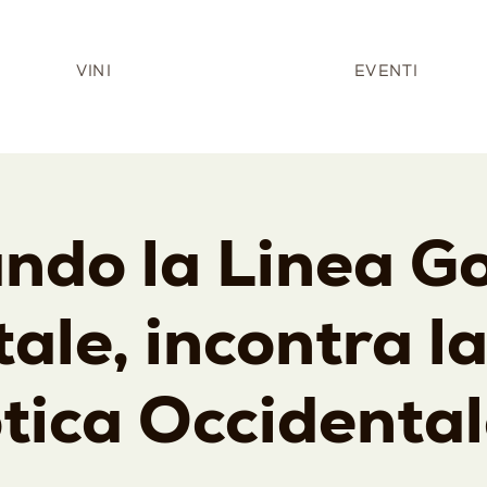
VINI
EVENTI
ndo la Linea Go
ale, incontra l
tica Occidentale