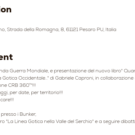
ion
no, Strada della Romagna, 8, 61121 Pesaro PU, Italia
ent
onda Guerra Mondiale, e presentazione del nuovo libro" Qua
 Gotica Occidentale..." di Gabriele Caproni, in collaborazione 
one CRB 360°"!!!
i, per date, per territorio!!!
are!!!
 presso i Bunker,
ro "La Linea Gotica nella Valle del Serchio" e a seguire dibatti