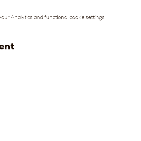
ur Analytics and functional cookie settings.
ent
Strada della
Strada
Strada della
Str