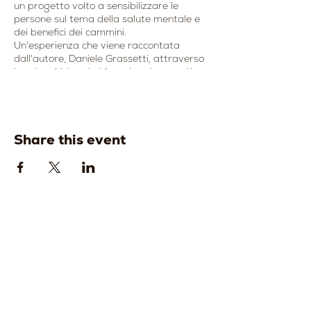
un progetto volto a sensibilizzare le
persone sul tema della salute mentale e
dei benefici dei cammini.
Un'esperienza che viene raccontata
dall'autore, Daniele Grassetti, attraverso
i suoi occhi, i suoi video e i suoi racconti.
🥂Durante la serata, verrà proposta una
cena conviviale con il nostro vino e un
tagliere di salumi e formaggi del
territorio
Share this event
📓Menù fisso 15 euro 👇
- Tagliere di salumi e formaggi del
territorio accompagnato da pane e
focaccia
- Acqua
📓Menù fisso 20 euro 👇
- Tagliere di salumi e formaggi del
territorio accompagnato da pane e
focaccia
- Acqua
Strada della
Strada della
- Calice di vino