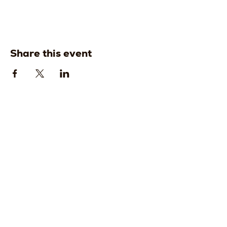
Share this event
Strada della
Strada della
Romagna, 8 -
Romagna, 8 -
61121 Pesaro
61121 Pesaro
PU, Marche -
PU, Marche -