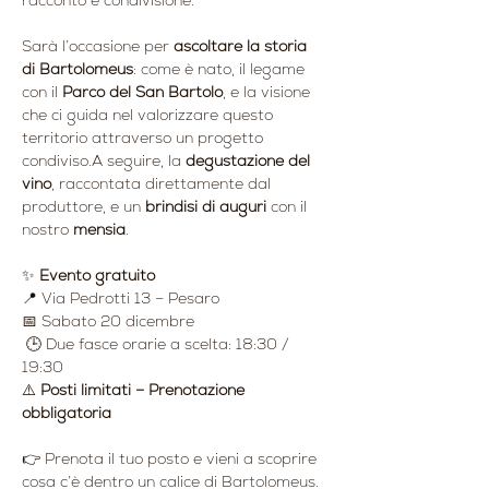
racconto e condivisione.
Sarà l’occasione per 
ascoltare la storia 
di Bartolomeus
: come è nato, il legame 
con il 
Parco del San Bartolo
, e la visione 
che ci guida nel valorizzare questo 
territorio attraverso un progetto 
condiviso.A seguire, la 
degustazione del 
vino
, raccontata direttamente dal 
produttore, e un 
brindisi di auguri
 con il 
nostro 
mensia
.
✨ 
Evento gratuito
📍 Via Pedrotti 13 – Pesaro
📅 Sabato 20 dicembre
 🕒 Due fasce orarie a scelta: 18:30 / 
19:30 
⚠️ 
Posti limitati – Prenotazione 
obbligatoria
👉 Prenota il tuo posto e vieni a scoprire 
cosa c’è dentro un calice di Bartolomeus.