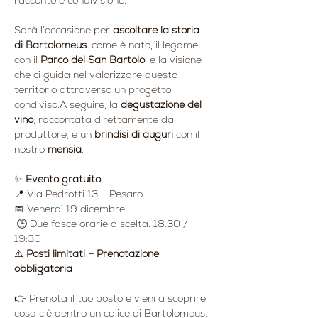
racconto e condivisione.
Sarà l’occasione per 
ascoltare la storia 
di Bartolomeus
: come è nato, il legame 
con il 
Parco del San Bartolo
, e la visione 
che ci guida nel valorizzare questo 
territorio attraverso un progetto 
condiviso.A seguire, la 
degustazione del 
vino
, raccontata direttamente dal 
produttore, e un 
brindisi di auguri
 con il 
nostro 
mensia
.
✨ 
Evento gratuito
📍 Via Pedrotti 13 – Pesaro
📅 Venerdì 19 dicembre
 🕒 Due fasce orarie a scelta: 18:30 / 
19:30 
⚠️ 
Posti limitati – Prenotazione 
obbligatoria
👉 Prenota il tuo posto e vieni a scoprire 
cosa c’è dentro un calice di Bartolomeus.