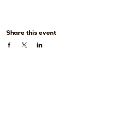
Share this event
Strada della
Strada della
Romagna, 8 -
Romagna, 8 -
61121 Pesaro
61121 Pesaro
PU, Marche -
PU, Marche -