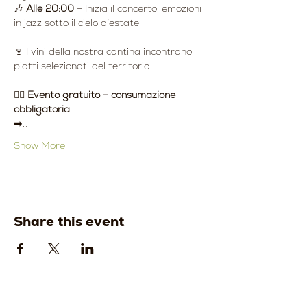
🎶 
Alle 20:00
 – Inizia il concerto: emozioni 
in jazz sotto il cielo d’estate.
🍷 I vini della nostra cantina incontrano 
piatti selezionati del territorio.
👉🏻 
Evento gratuito – consumazione 
obbligatoria
➡️…
Show More
Share this event