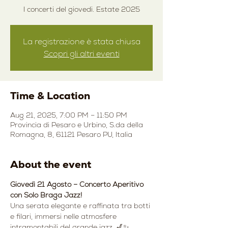
I concerti del giovedi. Estate 2025
La registrazione è stata chiusa
Scopri gli altri eventi
Time & Location
Aug 21, 2025, 7:00 PM – 11:50 PM
Provincia di Pesaro e Urbino, S.da della
Romagna, 8, 61121 Pesaro PU, Italia
About the event
Giovedì 21 Agosto – Concerto Aperitivo 
con Solo Braga Jazz!
Una serata elegante e raffinata tra botti 
e filari, immersi nelle atmosfere 
intramontabili del grande jazz. 🎷✨