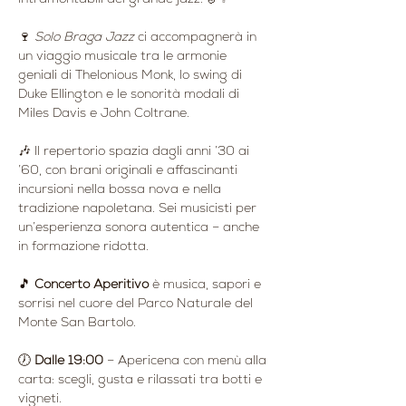
🍷 
Solo Braga Jazz
 ci accompagnerà in 
un viaggio musicale tra le armonie 
geniali di Thelonious Monk, lo swing di 
Duke Ellington e le sonorità modali di 
Miles Davis e John Coltrane.
🎶 Il repertorio spazia dagli anni ’30 ai 
’60, con brani originali e affascinanti 
incursioni nella bossa nova e nella 
tradizione napoletana. Sei musicisti per 
un’esperienza sonora autentica – anche 
in formazione ridotta.
🎵 
Concerto Aperitivo
 è musica, sapori e 
sorrisi nel cuore del Parco Naturale del 
Monte San Bartolo.
🕖 
Dalle 19:00
 – Apericena con menù alla 
carta: scegli, gusta e rilassati tra botti e 
vigneti.