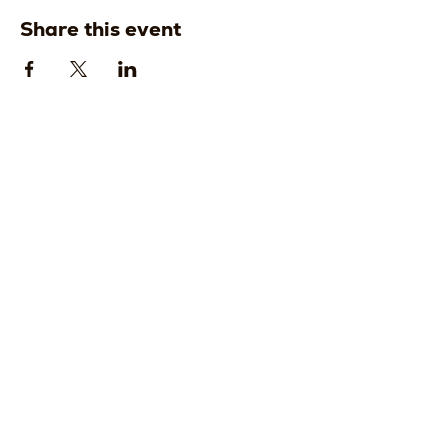
Share this event
Strada della
Strada della
Romagna, 8 -
Romagna, 8 -
61121 Pesaro
61121 Pesaro
PU, Marche -
PU, Marche -
Italy
Italy
CF
CF
LVEDVD84L17
LVEDVD84L17G