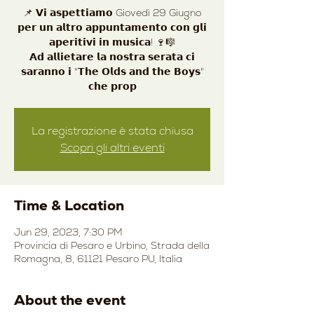
📌 𝗩𝗶 𝗮𝘀𝗽𝗲𝘁𝘁𝗶𝗮𝗺𝗼 Giovedì 29 Giugno
𝗽𝗲𝗿 𝘂𝗻 𝗮𝗹𝘁𝗿𝗼 𝗮𝗽𝗽𝘂𝗻𝘁𝗮𝗺𝗲𝗻𝘁𝗼 𝗰𝗼𝗻 𝗴𝗹𝗶
𝗮𝗽𝗲𝗿𝗶𝘁𝗶𝘃𝗶 𝗶𝗻 𝗺𝘂𝘀𝗶𝗰𝗮! 🍷🎼
𝗔𝗱 𝗮𝗹𝗹𝗶𝗲𝘁𝗮𝗿𝗲 𝗹𝗮 𝗻𝗼𝘀𝘁𝗿𝗮 𝘀𝗲𝗿𝗮𝘁𝗮 𝗰𝗶
𝘀𝗮𝗿𝗮𝗻𝗻𝗼 𝗶 "𝗧𝗵𝗲 𝗢𝗹𝗱𝘀 𝗮𝗻𝗱 𝘁𝗵𝗲 𝗕𝗼𝘆𝘀"
𝗰𝗵𝗲 𝗽𝗿𝗼𝗽
La registrazione è stata chiusa
Scopri gli altri eventi
Time & Location
Jun 29, 2023, 7:30 PM
Provincia di Pesaro e Urbino, Strada della
Romagna, 8, 61121 Pesaro PU, Italia
About the event