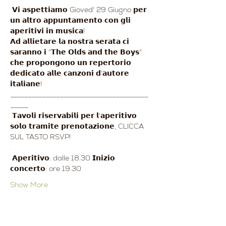
 𝗩𝗶 𝗮𝘀𝗽𝗲𝘁𝘁𝗶𝗮𝗺𝗼 Gioved' 29 Giugno 𝗽𝗲𝗿 
𝘂𝗻 𝗮𝗹𝘁𝗿𝗼 𝗮𝗽𝗽𝘂𝗻𝘁𝗮𝗺𝗲𝗻𝘁𝗼 𝗰𝗼𝗻 𝗴𝗹𝗶 
𝗮𝗽𝗲𝗿𝗶𝘁𝗶𝘃𝗶 𝗶𝗻 𝗺𝘂𝘀𝗶𝗰𝗮! 
𝗔𝗱 𝗮𝗹𝗹𝗶𝗲𝘁𝗮𝗿𝗲 𝗹𝗮 𝗻𝗼𝘀𝘁𝗿𝗮 𝘀𝗲𝗿𝗮𝘁𝗮 𝗰𝗶 
𝘀𝗮𝗿𝗮𝗻𝗻𝗼 𝗶 "𝗧𝗵𝗲 𝗢𝗹𝗱𝘀 𝗮𝗻𝗱 𝘁𝗵𝗲 𝗕𝗼𝘆𝘀" 
𝗰𝗵𝗲 𝗽𝗿𝗼𝗽𝗼𝗻𝗴𝗼𝗻𝗼 𝘂𝗻 𝗿𝗲𝗽𝗲𝗿𝘁𝗼𝗿𝗶𝗼 
𝗱𝗲𝗱𝗶𝗰𝗮𝘁𝗼 𝗮𝗹𝗹𝗲 𝗰𝗮𝗻𝘇𝗼𝗻𝗶 𝗱'𝗮𝘂𝘁𝗼𝗿𝗲 
𝗶𝘁𝗮𝗹𝗶𝗮𝗻𝗲!
_______________________________________
_____
 𝗧𝗮𝘃𝗼𝗹𝗶 𝗿𝗶𝘀𝗲𝗿𝘃𝗮𝗯𝗶𝗹𝗶 𝗽𝗲𝗿 𝗹'𝗮𝗽𝗲𝗿𝗶𝘁𝗶𝘃𝗼 
𝘀𝗼𝗹𝗼 𝘁𝗿𝗮𝗺𝗶𝘁𝗲 𝗽𝗿𝗲𝗻𝗼𝘁𝗮𝘇𝗶𝗼𝗻𝗲, CLICCA 
SUL TASTO RSVP!
.
 𝗔𝗽𝗲𝗿𝗶𝘁𝗶𝘃𝗼: dalle 18.30 𝗜𝗻𝗶𝘇𝗶𝗼 
𝗰𝗼𝗻𝗰𝗲𝗿𝘁𝗼: ore 19.30 
Show More