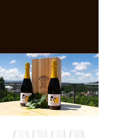
fermentazione in acciaio,
seconda fermentazione in
bottiglia
Affinamento
: in bottiglia per
nove mesi sui propri lieviti