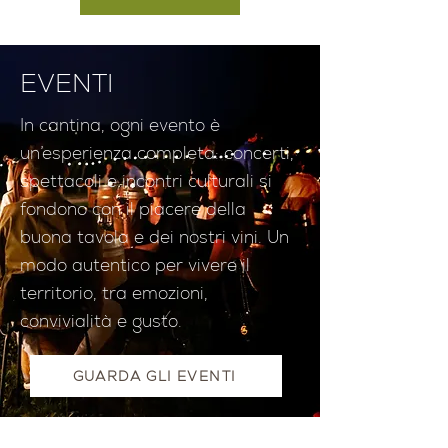
EVENTI
In cantina, ogni evento è
un’esperienza completa: concerti,
spettacoli e incontri culturali si
fondono con il piacere della
buona tavola e dei nostri vini. Un
modo autentico per vivere il
territorio, tra emozioni,
convivialità e gusto.
GUARDA GLI EVENTI