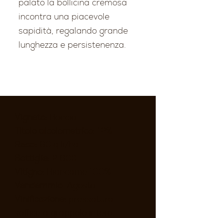
palato la bollicina cremosa
incontra una piacevole
sapidità, regalando grande
lunghezza e persistenenza.
Vigneto:
Boncio
Titolo alcolometrico:
12%
Resa:
60 q.li/ha
Bottiglie:
2.600
Vitigno:
Biancame 100%
Vendemmia
: Agosto
Vinificazione:
pressatura
soffice a grappolo intero,