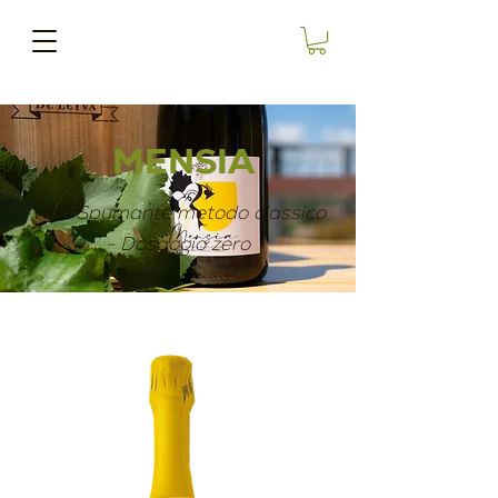
MENSIA
Vino Spumante metodo classico
- Dosaggio zero