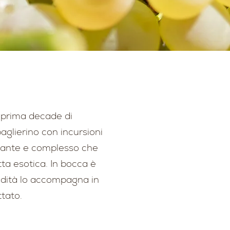
 prima decade di
aglierino con incursioni
igante e complesso che
utta esotica. In bocca è
idità lo accompagna in
ttato.