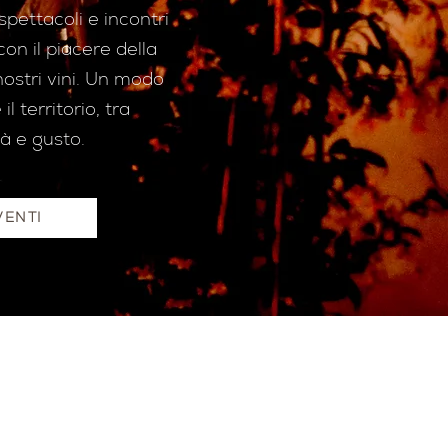
spettacoli e incontri
con il piacere della
ostri vini. Un modo
l territorio, tra
tà e gusto.
VENTI