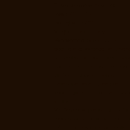
Titolo alcolometrico
: 13%
Resa:
40 q.li/ha
Bottiglie:
2.600
Vitigno:
Chardonnay
Vendemmia:
parcellizzata, tra 
agosto e la seconda settimana
settembre nei due corpi aziend
con tre raccolte distinte, cias
vinificata singolarmente.
Selezione delle cuvée pre
imbottigliamento per valorizz
la tipicità.
Vinificazione:
pressatura soffi
macerazione pellicolare per ci
24 ore per estrarre al meglio