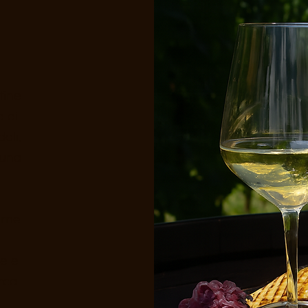
fine
 di
ali,
cuna
arne
ce e
rca