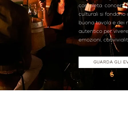
completa: concerti, 
culturali si fondono 
buona tavola e dei n
autentico per vivere i
emozioni, conviviali
GUARDA GLI E