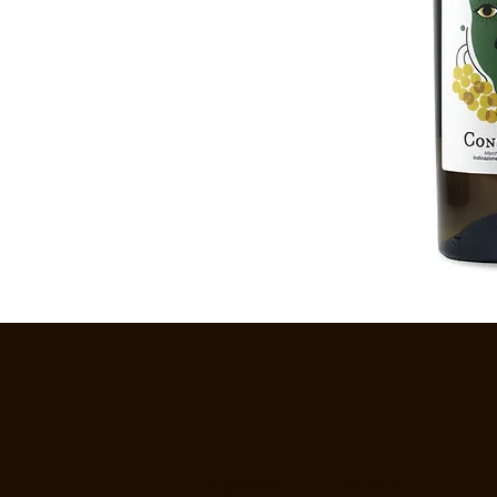
Vigneto:
San Bartolo