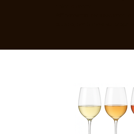
colori e aromi
Affinamento:
esclusivamente
acciaio, per 5 mesi sui propri li