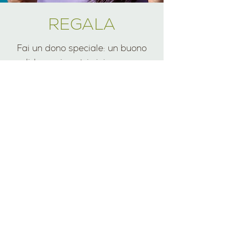
REGALA
Fai un dono speciale: un buono
valido per i nostri vini o per una
degustazione in cantina, da
vivere tra natura, sapori e
bellezza.
SCOPRI DI PIU'
AZIENDA
ENOTURISMO