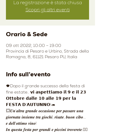
La registrazione è stata chiusa
Scopri gli altri eventi
Orario & Sede
09 ott 2022, 10:00 – 19:00
Provincia di Pesaro e Urbino, Strada della
Romagna, 8, 61121 Pesaro PU, Italia
Info sull'evento
🍁Dopo il grande successo della festa di 
fine estate.. 𝘃𝗶 𝗮𝘀𝗽𝗲𝘁𝘁𝗶𝗮𝗺𝗼 𝗶𝗹 𝟵 𝗲 𝗶𝗹 𝟮𝟯 
𝗢𝘁𝘁𝗼𝗯𝗿𝗲 𝗱𝗮𝗹𝗹𝗲 𝟭𝟬 𝗮𝗹𝗹𝗲 𝟭𝟵 𝗽𝗲𝗿 𝗹𝗮 
𝗙𝗘𝗦𝗧𝗔 𝗗'𝗔𝗨𝗧𝗨𝗡𝗡𝗢!🦔
💥𝑼𝒏'𝒂𝒍𝒕𝒓𝒂 𝒈𝒓𝒂𝒏𝒅𝒆 𝒐𝒄𝒄𝒂𝒔𝒊𝒐𝒏𝒆 𝒑𝒆𝒓 𝒑𝒂𝒔𝒔𝒂𝒓𝒆 𝒖𝒏𝒂 
𝒈𝒊𝒐𝒓𝒏𝒂𝒕𝒂 𝒊𝒏𝒔𝒊𝒆𝒎𝒆 𝒕𝒓𝒂 𝒈𝒊𝒐𝒄𝒉𝒊, 𝒓𝒊𝒔𝒂𝒕𝒆, 𝒃𝒖𝒐𝒏 𝒄𝒊𝒃𝒐... 
𝒆 𝒅𝒆𝒍𝒍'𝒐𝒕𝒕𝒊𝒎𝒐 𝒗𝒊𝒏𝒐!
𝑰𝒏 𝒒𝒖𝒆𝒔𝒕𝒂 𝒇𝒆𝒔𝒕𝒂 𝒑𝒆𝒓 𝒈𝒓𝒂𝒏𝒅𝒊 𝒆 𝒑𝒊𝒄𝒄𝒊𝒏𝒊 𝒕𝒓𝒐𝒗𝒆𝒓𝒆𝒕𝒆:👇🏻