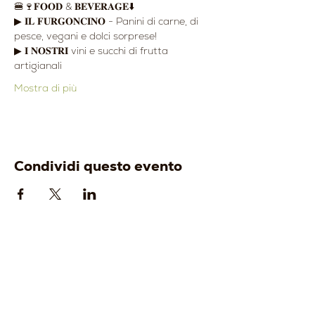
🍔🍷𝐅𝐎𝐎𝐃 & 𝐁𝐄𝐕𝐄𝐑𝐀𝐆𝐄⬇️
▶︎ 𝐈𝐋 𝐅𝐔𝐑𝐆𝐎𝐍𝐂𝐈𝐍𝐎 - Panini di carne, di 
pesce, vegani e dolci sorprese!
▶︎ 𝐈 𝐍𝐎𝐒𝐓𝐑𝐈 vini e succhi di frutta 
artigianali
Mostra di più
Condividi questo evento