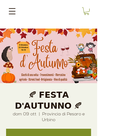
🍂 𝗙𝗘𝗦𝗧𝗔
𝗗'𝗔𝗨𝗧𝗨𝗡𝗡𝗢 🍂
dom 09 ott
  |  
Provincia di Pesaro e
Urbino