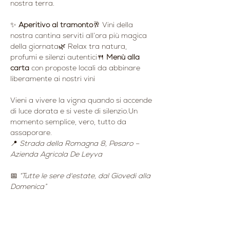
nostra terra.
✨ 
Aperitivo al tramonto
🥂 Vini della 
nostra cantina serviti all’ora più magica 
della giornata🌿 Relax tra natura, 
profumi e silenzi autentici🍴 
Menù alla 
carta
 con proposte locali da abbinare 
liberamente ai nostri vini
Vieni a vivere la vigna quando si accende 
di luce dorata e si veste di silenzio.Un 
momento semplice, vero, tutto da 
assaporare.
📍 
Strada della Romagna 8, Pesaro – 
Azienda Agricola De Leyva
📅 
“Tutte le sere d'estate, dal Giovedi alla 
Domenica”