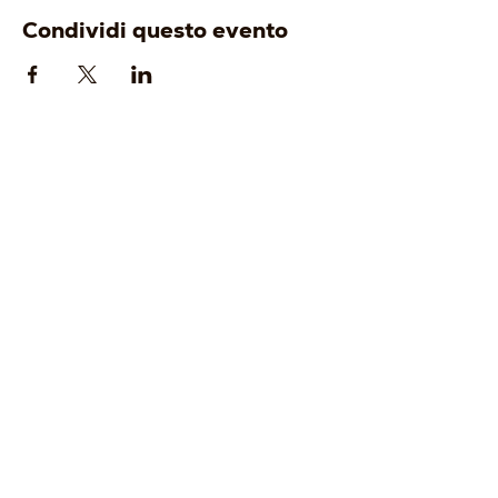
Condividi questo evento
AZIENDA
ENOTURISMO
-
Origine
-
Visita e degusta
-
Identità
-
Gift Card
-
Cantina
-
Tour Operator
-
Vigneti
-
Wine Club
I VINI
EVENTI
-
Bianchi
-
Prossimi eventi