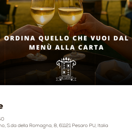
e
50
no, S.da della Romagna, 8, 61121 Pesaro PU, Italia