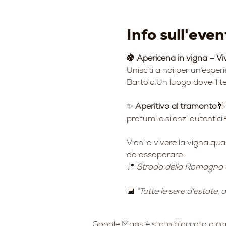
Info sull'even
🍇 Apericena in vigna – Vi
Unisciti a noi per un’esper
Bartolo.Un luogo dove il te
✨ 
Aperitivo al tramonto
🥂
profumi e silenzi autentici
Vieni a vivere la vigna qu
da assaporare.
📍 
Strada della Romagna 
📅 
“Tutte le sere d'estate,
Google Maps è stato bloccato a causa