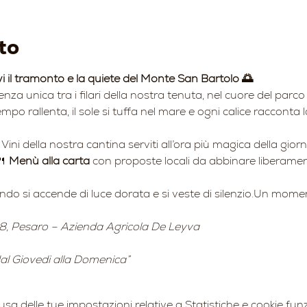
to
vi il tramonto e la quiete del Monte San Bartolo 🌅
ienza unica tra i filari della nostra tenuta, nel cuore del par
mpo rallenta, il sole si tuffa nel mare e ogni calice racconta l
 Vini della nostra cantina serviti all’ora più magica della gior
 
Menù alla carta
 con proposte locali da abbinare liberament
ando si accende di luce dorata e si veste di silenzio.Un momen
8, Pesaro – Azienda Agricola De Leyva
 dal Giovedi alla Domenica”
 delle tue impostazioni relative a Statistiche e cookie funz