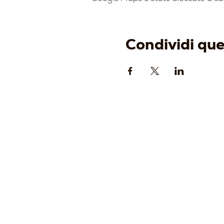
Condividi qu
AZIENDA
-
Origine
-
Identità
-
Cantina
-
Vigneti