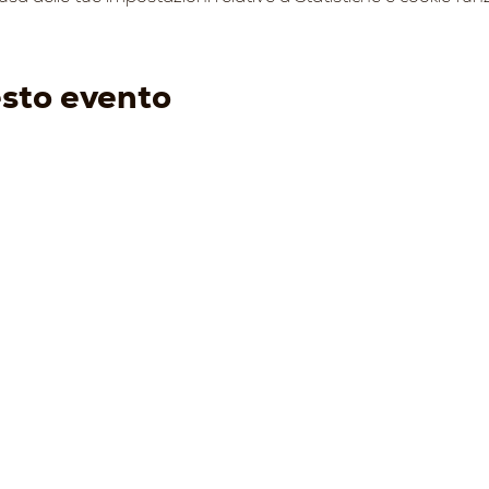
esto evento
ENOTURISMO
I VINI
EVENTI
PRODO
-
Visita e degusta
-
Bianchi
-
Prossimi eventi
-
Acqui
-
Gift Card
-
Rossi
-
Condi
-
Tour Operator
-
Bolle
-
Wine Club
-
Speciali