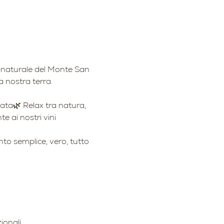
co naturale del Monte San 
a nostra terra.
nata🌿 Relax tra natura, 
e ai nostri vini
to semplice, vero, tutto 
ionali.