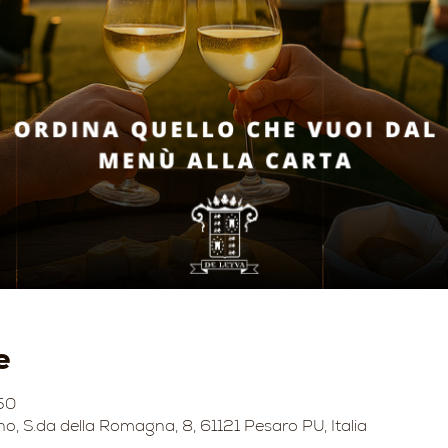
e
50
no, S.da della Romagna, 8, 61121 Pesaro PU, Italia