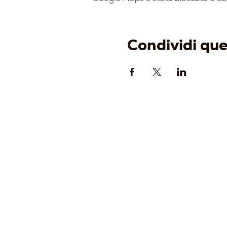
Condividi qu
AZIENDA
-
Origine
-
Identità
-
Cantina
-
Vigneti