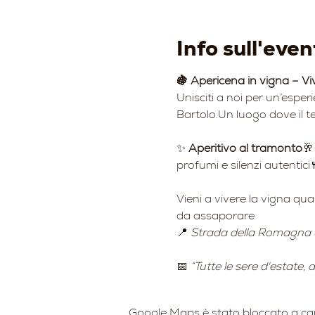
Info sull'even
🍇 Apericena in vigna – Vi
Unisciti a noi per un’esper
Bartolo.Un luogo dove il te
✨ 
Aperitivo al tramonto
🥂
profumi e silenzi autentici
Vieni a vivere la vigna qu
da assaporare.
📍 
Strada della Romagna 
📅 
“Tutte le sere d'estate,
Google Maps è stato bloccato a causa