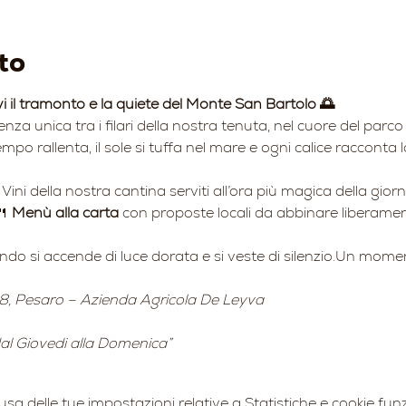
to
vi il tramonto e la quiete del Monte San Bartolo 🌅
ienza unica tra i filari della nostra tenuta, nel cuore del par
mpo rallenta, il sole si tuffa nel mare e ogni calice racconta l
 Vini della nostra cantina serviti all’ora più magica della gior
 
Menù alla carta
 con proposte locali da abbinare liberament
ando si accende di luce dorata e si veste di silenzio.Un momen
8, Pesaro – Azienda Agricola De Leyva
 dal Giovedi alla Domenica”
 delle tue impostazioni relative a Statistiche e cookie funz