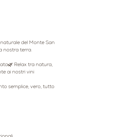
co naturale del Monte San 
a nostra terra.
nata🌿 Relax tra natura, 
e ai nostri vini
to semplice, vero, tutto 
ionali.