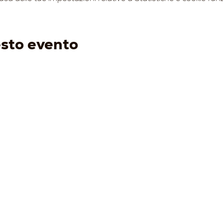
esto evento
ENOTURISMO
I VINI
EVENTI
PRODO
-
Visita e degusta
-
Bianchi
-
Prossimi eventi
-
Acqui
-
Gift Card
-
Rossi
-
Condi
-
Tour Operator
-
Bolle
-
Wine Club
-
Speciali