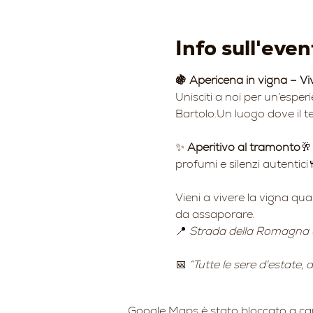
Info sull'even
🍇 Apericena in vigna – Vi
Unisciti a noi per un’esper
Bartolo.Un luogo dove il te
✨ 
Aperitivo al tramonto
🥂
profumi e silenzi autentici
Vieni a vivere la vigna qu
da assaporare.
📍 
Strada della Romagna 
📅 
“Tutte le sere d'estate,
Google Maps è stato bloccato a causa