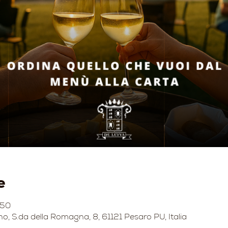
e
:50
no, S.da della Romagna, 8, 61121 Pesaro PU, Italia