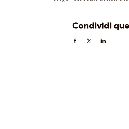
Condividi qu
AZIENDA
-
Origine
-
Identità
-
Cantina
-
Vigneti