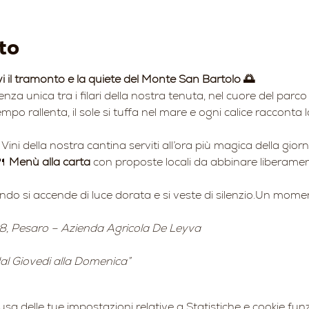
to
vi il tramonto e la quiete del Monte San Bartolo 🌅
ienza unica tra i filari della nostra tenuta, nel cuore del par
mpo rallenta, il sole si tuffa nel mare e ogni calice racconta l
 Vini della nostra cantina serviti all’ora più magica della gior
 
Menù alla carta
 con proposte locali da abbinare liberament
ando si accende di luce dorata e si veste di silenzio.Un momen
8, Pesaro – Azienda Agricola De Leyva
 dal Giovedi alla Domenica”
 delle tue impostazioni relative a Statistiche e cookie funz