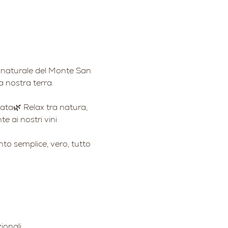
co naturale del Monte San 
a nostra terra.
nata🌿 Relax tra natura, 
e ai nostri vini
to semplice, vero, tutto 
ionali.