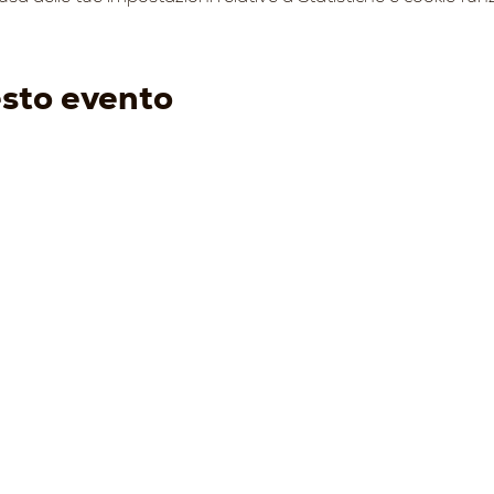
esto evento
ENOTURISMO
I VINI
EVENTI
PRODO
-
Visita e degusta
-
Bianchi
-
Prossimi eventi
-
Acqui
-
Gift Card
-
Rossi
-
Condi
-
Tour Operator
-
Bolle
-
Wine Club
-
Speciali