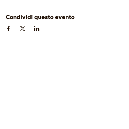
Condividi questo evento
AZIENDA
ENOTURISMO
-
Origine
-
Visita e degusta
-
Identità
-
Gift Card
-
Cantina
-
Tour Operator
-
Vigneti
-
Wine Club
I VINI
EVENTI