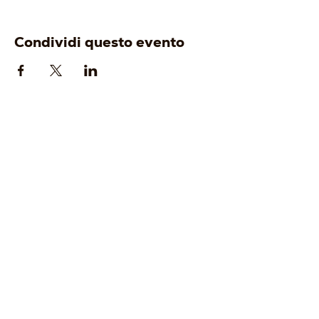
Condividi questo evento
AZIENDA
ENOTURISMO
-
Origine
-
Visita e degusta
-
Identità
-
Gift Card
-
Cantina
-
Tour Operator
-
Vigneti
-
Wine Club
I VINI
EVENTI