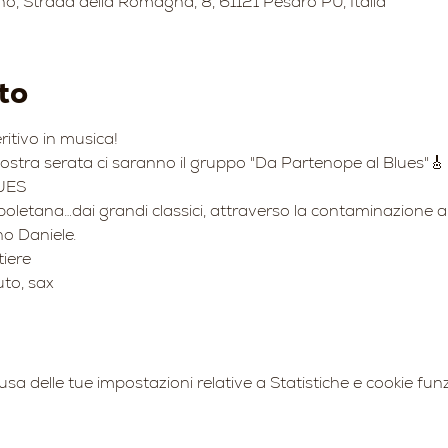
no, Strada della Romagna, 8, 61121 Pesaro PU, Italia
to
tivo in musica!
stra serata ci saranno il gruppo "Da Partenope al Blues"🎸
UES 
poletana…dai grandi classici, attraverso la contaminazione 
no Daniele.
iere 
uto, sax
 delle tue impostazioni relative a Statistiche e cookie funz