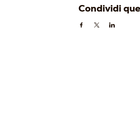
Condividi qu
AZIENDA
-
Origine
-
Identità
-
Cantina
-
Vigneti