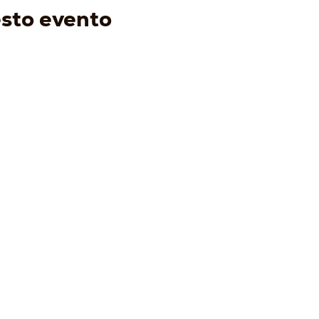
esto evento
ENOTURISMO
I VINI
EVENTI
PRODO
-
Visita e degusta
-
Bianchi
-
Prossimi eventi
-
Acqui
-
Gift Card
-
Rossi
-
Condi
-
Tour Operator
-
Bolle
-
Wine Club
-
Speciali