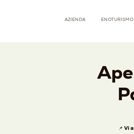
AZIENDA
ENOTURISMO
Aper
P
📌 𝗩𝗶 