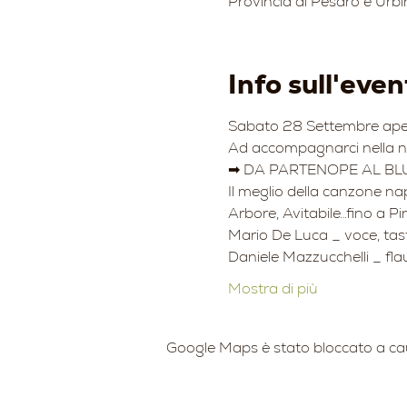
Provincia di Pesaro e Urbi
Info sull'even
Sabato 28 Settembre aperi
Ad accompagnarci nella no
➡ DA PARTENOPE AL BL
Il meglio della canzone na
Arbore, Avitabile…fino a Pi
Mario De Luca _ voce, tast
Daniele Mazzucchelli _ fla
Mostra di più
Google Maps è stato bloccato a causa