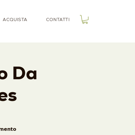
ACQUISTA
CONTATTI
to Da
es
𝗺𝗲𝗻𝘁𝗼