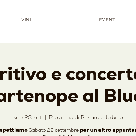
VINI
EVENTI
itivo e concer
artenope al Blu
sab 28 set
  |  
Provincia di Pesaro e Urbino
𝘀𝗽𝗲𝘁𝘁𝗶𝗮𝗺𝗼 Sabato 28 settembre 𝗽𝗲𝗿 𝘂𝗻 𝗮𝗹𝘁𝗿𝗼 𝗮𝗽𝗽𝘂𝗻𝘁𝗮