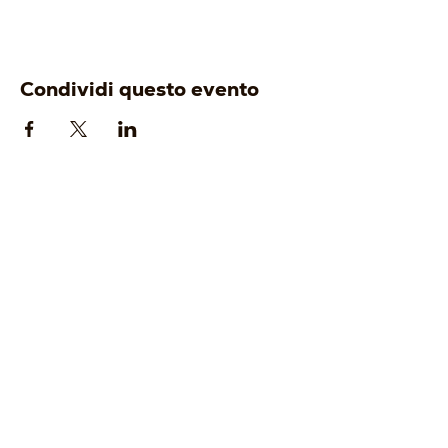
Condividi questo evento
AZIENDA
ENOTURISMO
-
Origine
-
Visita e degusta
-
Identità
-
Gift Card
-
Cantina
-
Tour Operator
-
Vigneti
-
Wine Club