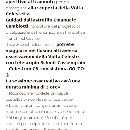
𝗮𝗽𝗲𝗿𝗶𝘁𝗶𝘃𝗼 𝗮𝗹 𝘁𝗿𝗮𝗺𝗼𝗻𝘁𝗼 per poi 
proseguire 𝗮𝗹𝗹𝗮 𝘀𝗰𝗼𝗽𝗲𝗿𝘁𝗮 𝗱𝗲𝗹𝗹𝗮 𝗩𝗼𝗹𝘁𝗮 
𝗖𝗲𝗹𝗲𝘀𝘁𝗲!! 💫
𝗚𝘂𝗶𝗱𝗮𝘁𝗶 𝗱𝗮𝗹𝗹’𝗮𝘀𝘁𝗿𝗼𝗳𝗶𝗹𝗼 𝗘𝗺𝗮𝗻𝘂𝗲𝗹𝗲 
𝗖𝗮𝗺𝗯𝗶𝗼𝘁𝘁𝗶, fondatore del progetto di 
divulgazione astronomica e astronautica 
“Turisti nel Cosmo”
 ( www.turistinelcosmo.it ), 𝗽𝗼𝘁𝗿𝗲𝘁𝗲 
𝘃𝗶𝗮𝗴𝗴𝗶𝗮𝗿𝗲 𝗻𝗲𝗹 𝗖𝗼𝘀𝗺𝗼 𝗮𝘁𝘁𝗿𝗮𝘃𝗲𝗿𝘀𝗼 
𝗼𝘀𝘀𝗲𝗿𝘃𝗮𝘇𝗶𝗼𝗻𝗶 𝗱𝗲𝗹𝗹𝗮 𝗩𝗼𝗹𝘁𝗮 𝗖𝗲𝗹𝗲𝘀𝘁𝗲 
𝗰𝗼𝗻 𝘁𝗲𝗹𝗲𝘀𝗰𝗼𝗽𝗶𝗼 𝗦𝗰𝗵𝗺𝗶𝘁 𝗖𝗮𝘀𝘀𝗲𝗻𝗴𝗿𝗮𝗶𝗻 
- 𝗖𝗲𝗹𝗲𝘀𝘁𝗿𝗼𝗻 𝗖𝟴, 𝗰𝗼𝗻 𝘀𝗶𝘀𝘁𝗲𝗺𝗮 𝗚𝗢-𝗧𝗢! 
🔭
𝗟𝗮 𝘀𝗲𝘀𝘀𝗶𝗼𝗻𝗲 𝗼𝘀𝘀𝗲𝗿𝘃𝗮𝘁𝗶𝘃𝗮 𝗮𝘃𝗿𝗮̀ 𝘂𝗻𝗮 
𝗱𝘂𝗿𝗮𝘁𝗮 𝗺𝗶𝗻𝗶𝗺𝗮 𝗱𝗶 𝟯 𝗼𝗿𝗲⬇️
- Riconoscimento delle principali 
costellazioni con laser a luce verde;
- Luna: crateri, canyon lunari, catene 
montuose e altipiani (osservazione fino a 
250 ingrandimenti). Possibilità per 
ciascun partecipante di scattare foto a 
ricordo con proprio Smartphone o 