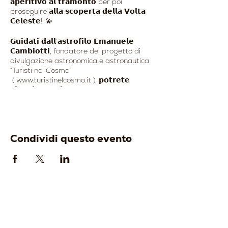
𝗮𝗽𝗲𝗿𝗶𝘁𝗶𝘃𝗼 𝗮𝗹 𝘁𝗿𝗮𝗺𝗼𝗻𝘁𝗼 per poi
proseguire 𝗮𝗹𝗹𝗮 𝘀𝗰𝗼𝗽𝗲𝗿𝘁𝗮 𝗱𝗲𝗹𝗹𝗮 𝗩𝗼𝗹𝘁𝗮
𝗖𝗲𝗹𝗲𝘀𝘁𝗲!! 💫
𝗚𝘂𝗶𝗱𝗮𝘁𝗶 𝗱𝗮𝗹𝗹’𝗮𝘀𝘁𝗿𝗼𝗳𝗶𝗹𝗼 𝗘𝗺𝗮𝗻𝘂𝗲𝗹𝗲
𝗖𝗮𝗺𝗯𝗶𝗼𝘁𝘁𝗶, fondatore del progetto di
divulgazione astronomica e astronautica
“Turisti nel Cosmo”
( www.turistinelcosmo.it ), 𝗽𝗼𝘁𝗿𝗲𝘁𝗲
𝘃𝗶𝗮𝗴𝗴𝗶𝗮𝗿𝗲 𝗻𝗲𝗹 𝗖𝗼𝘀𝗺𝗼 𝗮𝘁𝘁𝗿𝗮𝘃𝗲𝗿𝘀𝗼
𝗼𝘀𝘀𝗲𝗿𝘃𝗮𝘇𝗶𝗼𝗻𝗶 𝗱𝗲𝗹𝗹𝗮 𝗩𝗼𝗹𝘁𝗮 𝗖𝗲𝗹𝗲𝘀𝘁𝗲
𝗰𝗼𝗻 𝘁𝗲𝗹𝗲𝘀𝗰𝗼𝗽𝗶𝗼 𝗦𝗰𝗵𝗺𝗶𝘁 𝗖𝗮𝘀𝘀𝗲𝗻𝗴𝗿𝗮𝗶𝗻
- 𝗖𝗲𝗹𝗲𝘀𝘁𝗿𝗼𝗻 𝗖𝟴, 𝗰𝗼𝗻 𝘀𝗶𝘀𝘁𝗲𝗺𝗮 𝗚𝗢-𝗧𝗢!
🔭
Condividi questo evento
𝗟𝗮 𝘀𝗲𝘀𝘀𝗶𝗼𝗻𝗲 𝗼𝘀𝘀𝗲𝗿𝘃𝗮𝘁𝗶𝘃𝗮 𝗮𝘃𝗿𝗮̀ 𝘂𝗻𝗮
𝗱𝘂𝗿𝗮𝘁𝗮 𝗺𝗶𝗻𝗶𝗺𝗮 𝗱𝗶 𝟯 𝗼𝗿𝗲⬇️
- Riconoscimento delle principali
costellazioni con laser a luce verde;
- Luna: crateri, canyon lunari, catene
montuose e altipiani (osservazione fino a