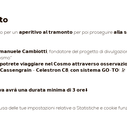
to
𝗽𝗲𝗿𝗶𝘁𝗶𝘃𝗼 𝗮𝗹 𝘁𝗿𝗮𝗺𝗼𝗻𝘁𝗼 per poi proseguire 𝗮𝗹𝗹𝗮 𝘀𝗰𝗼𝗽
𝗳𝗶𝗹𝗼 𝗘𝗺𝗮𝗻𝘂𝗲𝗹𝗲 𝗖𝗮𝗺𝗯𝗶𝗼𝘁𝘁𝗶, fondatore del progetto di divu
Cosmo”
𝘁𝗲 𝘃𝗶𝗮𝗴𝗴𝗶𝗮𝗿𝗲 𝗻𝗲𝗹 𝗖𝗼𝘀𝗺𝗼 𝗮𝘁𝘁𝗿𝗮𝘃𝗲𝗿𝘀𝗼 𝗼𝘀𝘀𝗲𝗿𝘃𝗮𝘇𝗶𝗼𝗻𝗶
𝘁 𝗖𝗮𝘀𝘀𝗲𝗻𝗴𝗿𝗮𝗶𝗻 - 𝗖𝗲𝗹𝗲𝘀𝘁𝗿𝗼𝗻 𝗖𝟴, 𝗰𝗼𝗻 𝘀𝗶𝘀𝘁𝗲𝗺𝗮 𝗚𝗢-𝗧𝗢! 🔭
𝘃𝗮 𝗮𝘃𝗿𝗮̀ 𝘂𝗻𝗮 𝗱𝘂𝗿𝗮𝘁𝗮 𝗺𝗶𝗻𝗶𝗺𝗮 𝗱𝗶 𝟯 𝗼𝗿𝗲⬇️
cipali costellazioni con laser a luce verde;
 delle tue impostazioni relative a Statistiche e cookie funz
nari, catene montuose e altipiani (osservazione fino a 250 ing
i scattare foto a ricordo con proprio Smartphone o telefono
elescopio impostato a 50 ingrandimenti.