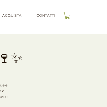
ACQUISTA
CONTATTI
 🍷✨
nuele
a e
verso