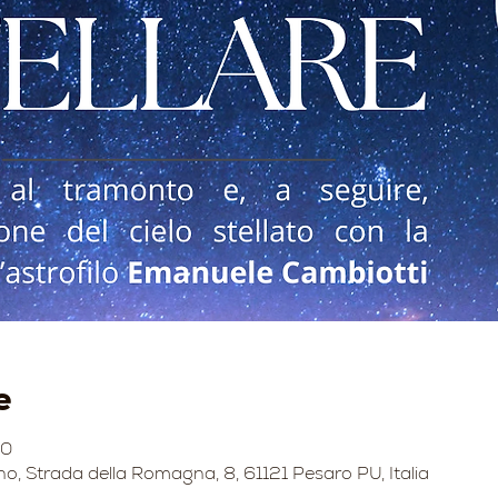
e
00
no, Strada della Romagna, 8, 61121 Pesaro PU, Italia