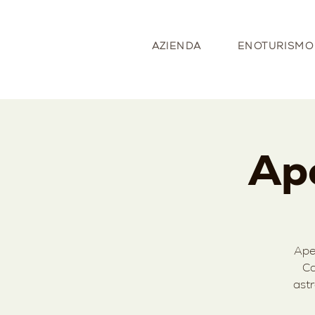
AZIENDA
ENOTURISMO
Ape
Aper
Ca
astr