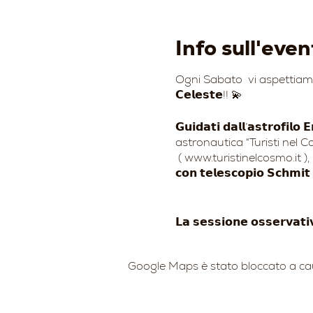
Info sull'even
Ogni Sabato vi aspettiamo per un 
𝗖𝗲𝗹𝗲𝘀𝘁𝗲!! 💫
𝗚𝘂𝗶𝗱𝗮𝘁𝗶 𝗱𝗮𝗹𝗹’𝗮𝘀𝘁𝗿
astronautica “Turisti nel 
( www.turistinelcosmo.it ), 𝗽𝗼𝘁𝗿𝗲
𝗰𝗼𝗻 𝘁𝗲𝗹𝗲𝘀𝗰𝗼𝗽𝗶𝗼 𝗦𝗰𝗵𝗺𝗶
𝗟𝗮 𝘀𝗲𝘀𝘀𝗶𝗼𝗻𝗲 𝗼𝘀𝘀𝗲𝗿𝘃𝗮𝘁𝗶
- Riconoscimento delle prin
Google Maps è stato bloccato a causa
- Luna: crateri, canyon lu
per ciascun partecipante d
attraverso l’oculare del t