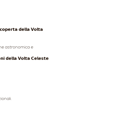
𝗿𝘁𝗮 𝗱𝗲𝗹𝗹𝗮 𝗩𝗼𝗹𝘁𝗮
lgazione astronomica e
 𝗱𝗲𝗹𝗹𝗮 𝗩𝗼𝗹𝘁𝗮 𝗖𝗲𝗹𝗲𝘀𝘁𝗲
ionali.
randimenti). Possibilità
 cellulare della Luna