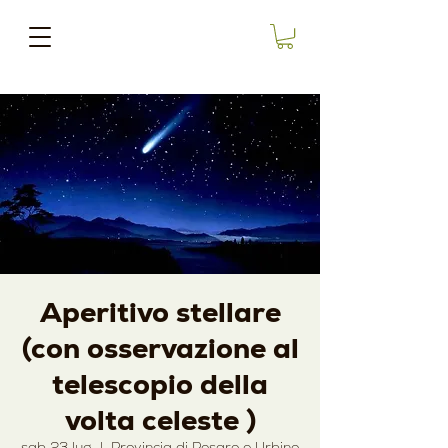
Aperitivo stellare
(con osservazione al
telescopio della
volta celeste )
sab 23 lug
  |  
Provincia di Pesaro e Urbino