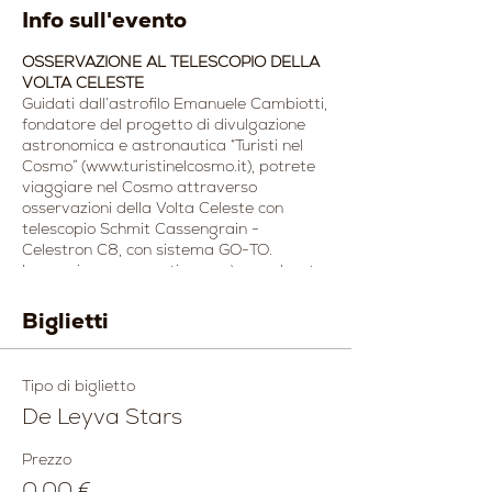
Info sull'evento
OSSERVAZIONE AL TELESCOPIO DELLA
VOLTA CELESTE
Guidati dall’astrofilo Emanuele Cambiotti,
fondatore del progetto di divulgazione
astronomica e astronautica “Turisti nel
Cosmo” (www.turistinelcosmo.it), potrete
viaggiare nel Cosmo attraverso
osservazioni della Volta Celeste con
telescopio Schmit Cassengrain -
Celestron C8, con sistema GO-TO.
La sessione osservativa avrà una durata
minimo di 3 ore: in linea generale le
osservazioni prevederanno (dalle ore
Biglietti
21.00 alle ore 00.00 circa):
Sabato 23 Luglio 2022
- Riconoscimento delle principali
Tipo di biglietto
costellazioni con laser a luce verde;
De Leyva Stars
- Via lattea, la nostra galassia;
- Stelle doppie;
Prezzo
- Ammassi Stellari;
0,00 €
- Galassia Andromeda;