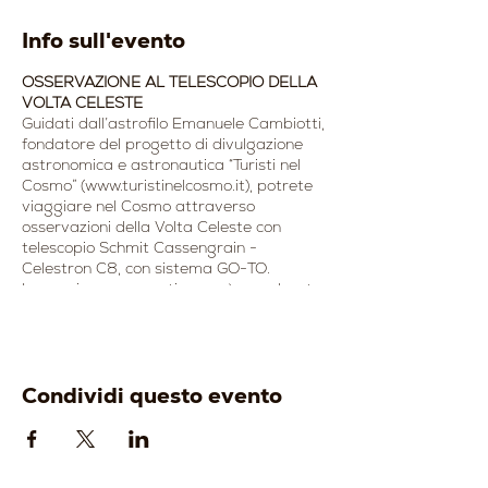
Info sull'evento
OSSERVAZIONE AL TELESCOPIO DELLA
VOLTA CELESTE
Guidati dall’astrofilo Emanuele Cambiotti,
fondatore del progetto di divulgazione
astronomica e astronautica “Turisti nel
Cosmo” (www.turistinelcosmo.it), potrete
viaggiare nel Cosmo attraverso
osservazioni della Volta Celeste con
telescopio Schmit Cassengrain -
Celestron C8, con sistema GO-TO.
La sessione osservativa avrà una durata
minimo di 3 ore: in linea generale le
osservazioni prevederanno (dalle ore
21.00 alle ore 00.00 circa):
Sabato 23 Luglio 2022
Condividi questo evento
- Riconoscimento delle principali
costellazioni con laser a luce verde;
- Via lattea, la nostra galassia;
- Stelle doppie;
- Ammassi Stellari;