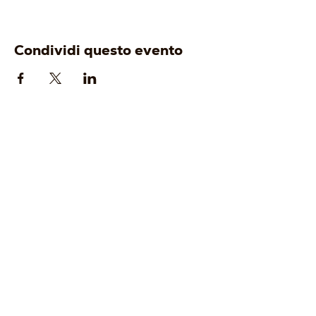
Condividi questo evento
AZIENDA
ENOTURISMO
-
Origine
-
Visita e degusta
-
Identità
-
Gift Card
-
Cantina
-
Tour Operator
-
Vigneti
-
Wine Club