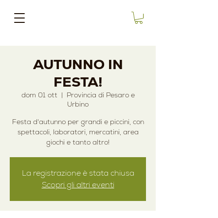
AUTUNNO IN
FESTA!
dom 01 ott
  |  
Provincia di Pesaro e
Urbino
Festa d'autunno per grandi e piccini, con
spettacoli, laboratori, mercatini, area
giochi e tanto altro!
La registrazione è stata chiusa
Scopri gli altri eventi