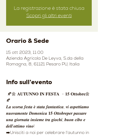
La registrazione è stata chiusa
Scopri gli altri eventi
Orario & Sede
15 ott 2023, 11:00
Azienda Agricola De Leyva, S.da della
Romagna, 8, 61121 Pesaro PU, Italia
Info sull'evento
 🍂🌼 𝐀𝐔𝐓𝐔𝐍𝐍𝐎 𝐈𝐍 𝐅𝐄𝐒𝐓𝐀  - 𝟏𝟓 𝐎𝐭𝐭𝐨𝐛𝐫𝐞🌼
🍂
𝑳𝒂 𝒔𝒄𝒐𝒓𝒔𝒂 𝒇𝒆𝒔𝒕𝒂 𝒆̀ 𝒔𝒕𝒂𝒕𝒂 𝒇𝒂𝒏𝒕𝒂𝒔𝒕𝒊𝒄𝒂, 𝒗𝒊 𝒂𝒔𝒑𝒆𝒕𝒕𝒊𝒂𝒎𝒐 
𝒏𝒖𝒐𝒗𝒂𝒎𝒆𝒏𝒕𝒆 𝑫𝒐𝒎𝒆𝒏𝒊𝒄𝒂 𝟏𝟓 𝑶𝒕𝒕𝒐𝒃𝒓𝒆𝒑𝒆𝒓 𝒑𝒂𝒔𝒔𝒂𝒓𝒆 
𝒖𝒏𝒂 𝒈𝒊𝒐𝒓𝒏𝒂𝒕𝒂 𝒊𝒏𝒔𝒊𝒆𝒎𝒆 𝒕𝒓𝒂 𝒈𝒊𝒐𝒄𝒉𝒊, 𝒃𝒖𝒐𝒏 𝒄𝒊𝒃𝒐 𝒆 
𝒅𝒆𝒍𝒍'𝒐𝒕𝒕𝒊𝒎𝒐 𝒗𝒊𝒏𝒐!
➡️Unisciti a noi per celebrare l'autunno in 