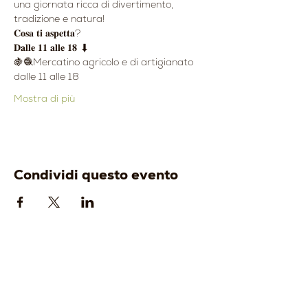
una giornata ricca di divertimento, 
tradizione e natura!
𝐂𝐨𝐬𝐚 𝐭𝐢 𝐚𝐬𝐩𝐞𝐭𝐭𝐚?
𝐃𝐚𝐥𝐥𝐞 𝟏𝟏 𝐚𝐥𝐥𝐞 𝟏𝟖 ⬇
🍇🧶Mercatino agricolo e di artigianato 
dalle 11 alle 18
Mostra di più
Condividi questo evento