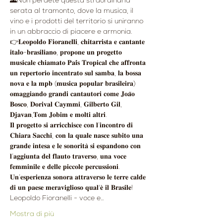
🌄Non perdete questa straordinaria 
serata al tramonto, dove la musica, il 
vino e i prodotti del territorio si uniranno 
in un abbraccio di piacere e armonia.
👉𝐋𝐞𝐨𝐩𝐨𝐥𝐝𝐨 𝐅𝐢𝐨𝐫𝐚𝐧𝐞𝐥𝐥𝐢, 𝐜𝐡𝐢𝐭𝐚𝐫𝐫𝐢𝐬𝐭𝐚 𝐞 𝐜𝐚𝐧𝐭𝐚𝐧𝐭𝐞 
𝐢𝐭𝐚𝐥𝐨-𝐛𝐫𝐚𝐬𝐢𝐥𝐢𝐚𝐧𝐨, 𝐩𝐫𝐨𝐩𝐨𝐧𝐞 𝐮𝐧 𝐩𝐫𝐨𝐠𝐞𝐭𝐭𝐨 
𝐦𝐮𝐬𝐢𝐜𝐚𝐥𝐞 𝐜𝐡𝐢𝐚𝐦𝐚𝐭𝐨 𝐏𝐚𝐢́𝐬 𝐓𝐫𝐨𝐩𝐢𝐜𝐚𝐥 𝐜𝐡𝐞 𝐚𝐟𝐟𝐫𝐨𝐧𝐭𝐚 
𝐮𝐧 𝐫𝐞𝐩𝐞𝐫𝐭𝐨𝐫𝐢𝐨 𝐢𝐧𝐜𝐞𝐧𝐭𝐫𝐚𝐭𝐨 𝐬𝐮𝐥 𝐬𝐚𝐦𝐛𝐚, 𝐥𝐚 𝐛𝐨𝐬𝐬𝐚 
𝐧𝐨𝐯𝐚 𝐞 𝐥𝐚 𝐦𝐩𝐛 (𝐦𝐮𝐬𝐢𝐜𝐚 𝐩𝐨𝐩𝐮𝐥𝐚𝐫 𝐛𝐫𝐚𝐬𝐢𝐥𝐞𝐢𝐫𝐚) 
𝐨𝐦𝐚𝐠𝐠𝐢𝐚𝐧𝐝𝐨 𝐠𝐫𝐚𝐧𝐝𝐢 𝐜𝐚𝐧𝐭𝐚𝐮𝐭𝐨𝐫𝐢 𝐜𝐨𝐦𝐞 𝐉𝐨𝐚̃𝐨 
𝐁𝐨𝐬𝐜𝐨, 𝐃𝐨𝐫𝐢𝐯𝐚𝐥 𝐂𝐚𝐲𝐦𝐦𝐢, 𝐆𝐢𝐥𝐛𝐞𝐫𝐭𝐨 𝐆𝐢𝐥, 
𝐃𝐣𝐚𝐯𝐚𝐧,𝐓𝐨𝐦 𝐉𝐨𝐛𝐢𝐦 𝐞 𝐦𝐨𝐥𝐭𝐢 𝐚𝐥𝐭𝐫𝐢. 
𝐈𝐥 𝐩𝐫𝐨𝐠𝐞𝐭𝐭𝐨 𝐬𝐢 𝐚𝐫𝐫𝐢𝐜𝐜𝐡𝐢𝐬𝐜𝐞 𝐜𝐨𝐧 𝐥’𝐢𝐧𝐜𝐨𝐧𝐭𝐫𝐨 𝐝𝐢 
𝐂𝐡𝐢𝐚𝐫𝐚 𝐒𝐚𝐜𝐜𝐡𝐢, 𝐜𝐨𝐧 𝐥𝐚 𝐪𝐮𝐚𝐥𝐞 𝐧𝐚𝐬𝐜𝐞 𝐬𝐮𝐛𝐢𝐭𝐨 𝐮𝐧𝐚 
𝐠𝐫𝐚𝐧𝐝𝐞 𝐢𝐧𝐭𝐞𝐬𝐚 𝐞 𝐥𝐞 𝐬𝐨𝐧𝐨𝐫𝐢𝐭𝐚̀ 𝐬𝐢 𝐞𝐬𝐩𝐚𝐧𝐝𝐨𝐧𝐨 𝐜𝐨𝐧 
𝐥’𝐚𝐠𝐠𝐢𝐮𝐧𝐭𝐚 𝐝𝐞𝐥 𝐟𝐥𝐚𝐮𝐭𝐨 𝐭𝐫𝐚𝐯𝐞𝐫𝐬𝐨, 𝐮𝐧𝐚 𝐯𝐨𝐜𝐞 
𝐟𝐞𝐦𝐦𝐢𝐧𝐢𝐥𝐞 𝐞 𝐝𝐞𝐥𝐥𝐞 𝐩𝐢𝐜𝐜𝐨𝐥𝐞 𝐩𝐞𝐫𝐜𝐮𝐬𝐬𝐢𝐨𝐧𝐢. 
𝐔𝐧’𝐞𝐬𝐩𝐞𝐫𝐢𝐞𝐧𝐳𝐚 𝐬𝐨𝐧𝐨𝐫𝐚 𝐚𝐭𝐭𝐫𝐚𝐯𝐞𝐫𝐬𝐨 𝐥𝐞 𝐭𝐞𝐫𝐫𝐞 𝐜𝐚𝐥𝐝𝐞 
𝐝𝐢 𝐮𝐧 𝐩𝐚𝐞𝐬𝐞 𝐦𝐞𝐫𝐚𝐯𝐢𝐠𝐥𝐢𝐨𝐬𝐨 𝐪𝐮𝐚𝐥'𝐞̀ 𝐢𝐥 𝐁𝐫𝐚𝐬𝐢𝐥𝐞!
Leopoldo Fioranelli - voce e…
Mostra di più