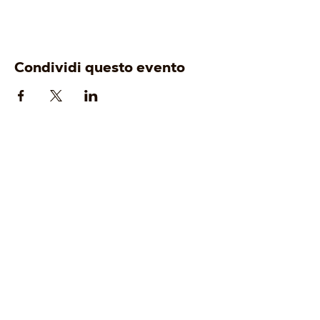
Condividi questo evento
AZIENDA
ENOTURISMO
-
Origine
-
Visita e degusta
-
Identità
-
Gift Card
-
Cantina
-
Tour Operator
-
Vigneti
-
Wine Club