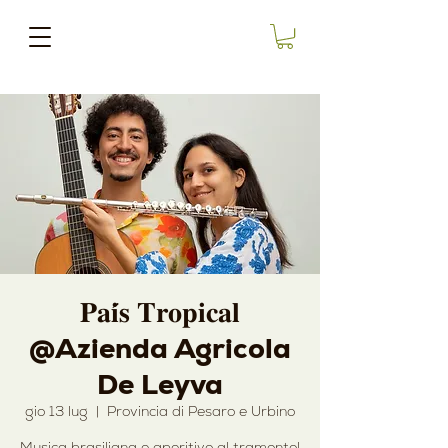
𝐏𝐚𝐢́𝐬 𝐓𝐫𝐨𝐩𝐢𝐜𝐚𝐥
@Azienda Agricola
De Leyva
gio 13 lug
  |  
Provincia di Pesaro e Urbino
Musica brasiliana e aperitivo al tramonto!