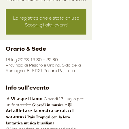
La registrazione è stata chiusa
Scopri gli altri eventi
Orario & Sede
13 lug 2023, 19:30 – 22:30
Provincia di Pesaro e Urbino, S.da della
Romagna, 8, 61121 Pesaro PU, Italia
Info sull'evento
📌 𝗩𝗶 𝗮𝘀𝗽𝗲𝘁𝘁𝗶𝗮𝗺𝗼 Giovedì 13 Luglio per 
un fantastico 𝐆𝐢𝐨𝐯𝐞𝐝𝐢̀ 𝐢𝐧 𝐦𝐮𝐬𝐢𝐜𝐚🍷🎼
𝗔𝗱 𝗮𝗹𝗹𝗶𝗲𝘁𝗮𝗿𝗲 𝗹𝗮 𝗻𝗼𝘀𝘁𝗿𝗮 𝘀𝗲𝗿𝗮𝘁𝗮 𝗰𝗶 
𝘀𝗮𝗿𝗮𝗻𝗻𝗼 𝐢 𝐏𝐚𝐢́𝐬 𝐓𝐫𝐨𝐩𝐢𝐜𝐚𝐥 𝐜𝐨𝐧 𝐥𝐚 𝐥𝐨𝐫𝐨 
𝐟𝐚𝐧𝐭𝐚𝐬𝐭𝐢𝐜𝐚 𝐦𝐮𝐬𝐢𝐜𝐚 𝐛𝐫𝐚𝐬𝐢𝐥𝐢𝐚𝐧𝐚!