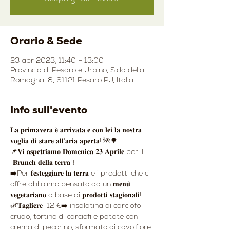
Orario & Sede
23 apr 2023, 11:40 – 13:00
Provincia di Pesaro e Urbino, S.da della
Romagna, 8, 61121 Pesaro PU, Italia
Info sull'evento
𝐋𝐚 𝐩𝐫𝐢𝐦𝐚𝐯𝐞𝐫𝐚 𝐞̀ 𝐚𝐫𝐫𝐢𝐯𝐚𝐭𝐚 𝐞 𝐜𝐨𝐧 𝐥𝐞𝐢 𝐥𝐚 𝐧𝐨𝐬𝐭𝐫𝐚 
𝐯𝐨𝐠𝐥𝐢𝐚 𝐝𝐢 𝐬𝐭𝐚𝐫𝐞 𝐚𝐥𝐥'𝐚𝐫𝐢𝐚 𝐚𝐩𝐞𝐫𝐭𝐚! 🌺🌳
📌𝐕𝐢 𝐚𝐬𝐩𝐞𝐭𝐭𝐢𝐚𝐦𝐨 𝐃𝐨𝐦𝐞𝐧𝐢𝐜𝐚 𝟐𝟑 𝐀𝐩𝐫𝐢𝐥𝐞 per il 
"𝐁𝐫𝐮𝐧𝐜𝐡 𝐝𝐞𝐥𝐥𝐚 𝐭𝐞𝐫𝐫𝐚"!
➡️Per 𝐟𝐞𝐬𝐭𝐞𝐠𝐠𝐢𝐚𝐫𝐞 𝐥𝐚 𝐭𝐞𝐫𝐫𝐚 e i prodotti che ci 
offre abbiamo pensato ad un 𝐦𝐞𝐧𝐮̀ 
𝐯𝐞𝐠𝐞𝐭𝐚𝐫𝐢𝐚𝐧𝐨 a base di 𝐩𝐫𝐨𝐝𝐨𝐭𝐭𝐢 𝐬𝐭𝐚𝐠𝐢𝐨𝐧𝐚𝐥𝐢!!
🌿𝐓𝐚𝐠𝐥𝐢𝐞𝐫𝐞  12 €➡️ insalatina di carciofo 
crudo, tortino di carciofi e patate con 
crema di pecorino, sformato di cavolfiore 