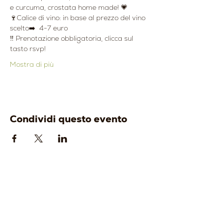
e curcuma, crostata home made! 💗
🍷Calice di vino: in base al prezzo del vino 
scelto➡️  4-7 euro
‼️ Prenotazione obbligatoria, clicca sul 
tasto rsvp!
Mostra di più
Condividi questo evento