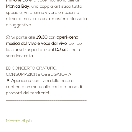
Mirkone DJ
 e la voce inconfondibile di 
Monica Bay
, una coppia artistica tutta 
speciale, vi faranno vivere emozioni a 
ritmo di musica in un’atmosfera rilassata 
e suggestiva.
🕖 Si parte alle 
19:30
 con 
aperi-cena, 
musica dal vivo e voce dal vivo
, per poi 
lasciarsi trasportare dal 
DJ set
 fino a 
sera inoltrata.
👉🏻 CONCERTO GRATUITO, 
CONSUMAZIONE OBBLIGATORIA
🍷 Apericena con i vini della nostra 
cantina e un menù alla carta a base di 
prodotti del territorio!
_______________________________________
__
Mostra di più