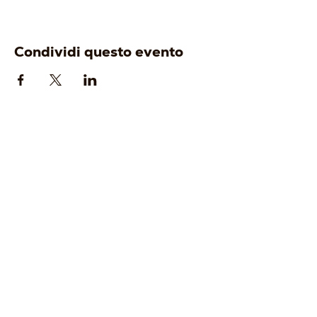
Condividi questo evento
AZIENDA
ENOTURISMO
-
Origine
-
Visita e degusta
-
Identità
-
Gift Card
-
Cantina
-
Tour Operator
-
Vigneti
-
Wine Club