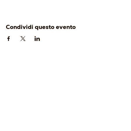
Condividi questo evento
AZIENDA
ENOTURISMO
-
Origine
-
Visita e degusta
-
Identità
-
Gift Card
-
Cantina
-
Tour Operator
-
Vigneti
-
Wine Club